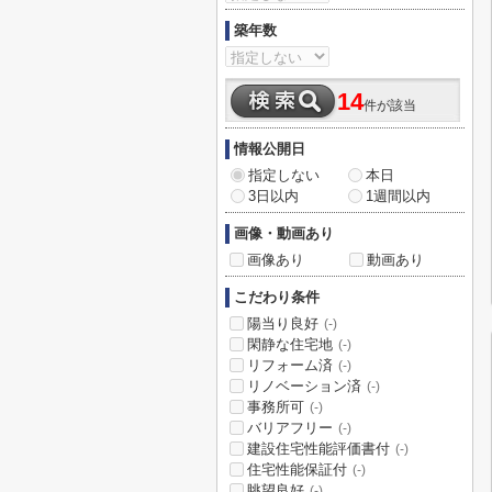
築年数
14
件が該当
情報公開日
指定しない
本日
3日以内
1週間以内
画像・動画あり
画像あり
動画あり
こだわり条件
陽当り良好
(-)
閑静な住宅地
(-)
リフォーム済
(-)
リノベーション済
(-)
事務所可
(-)
バリアフリー
(-)
建設住宅性能評価書付
(-)
住宅性能保証付
(-)
眺望良好
(-)