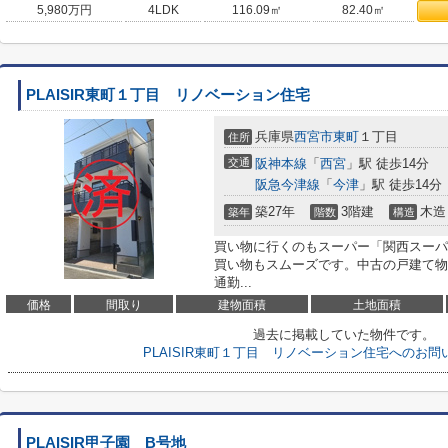
5,980
万円
4LDK
116.09㎡
82.40㎡
PLAISIR東町１丁目 リノベーション住宅
兵庫県
西宮市
東町
１丁目
住所
交通
阪神本線
「
西宮
」駅 徒歩14分
阪急今津線
「
今津
」駅 徒歩14分
築27年
3階建
木造
築年
階数
構造
買い物に行くのもスーパー「関西スーパー
買い物もスムーズです。中古の戸建て物
通勤...
価格
間取り
建物面積
土地面積
過去に掲載していた物件です。
PLAISIR東町１丁目 リノベーション住宅へのお
PLAISIR甲子園 B号地