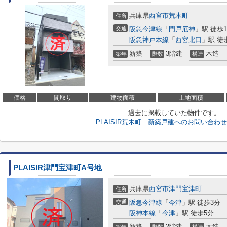
兵庫県
西宮市
荒木町
住所
交通
阪急今津線
「
門戸厄神
」駅 徒歩1
阪急神戸本線
「
西宮北口
」駅 徒
新築
3階建
木造
築年
階数
構造
価格
間取り
建物面積
土地面積
過去に掲載していた物件です。
PLAISIR荒木町 新築戸建へのお問い合わ
PLAISIR津門宝津町A号地
兵庫県
西宮市
津門宝津町
住所
交通
阪急今津線
「
今津
」駅 徒歩3分
阪神本線
「
今津
」駅 徒歩5分
新築
2階建
木造