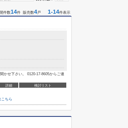
14
4
1-14
開件数
件 販売数
戸
件表示
下さい。 0120-17-8605からご連
詳細
検討リスト
はこちら