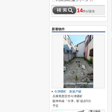
PLAISIRの家シリーズ
(-)
14
件が該当
新着物件
今津曙町 新築戸建
兵庫県西宮市今津曙町
阪神本線「今津」駅 徒歩5分
予定