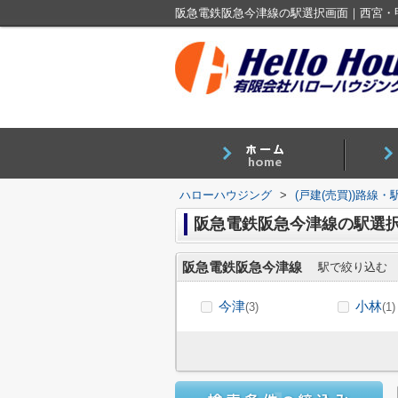
阪急電鉄阪急今津線の駅選択画面｜西宮・
ハローハウジング
>
(戸建(売買))路線
阪急電鉄阪急今津線の駅選
阪急電鉄阪急今津線
駅で絞り込む
今津
小林
(3)
(1)