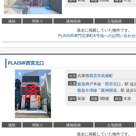
築年
階数
構造
価格
間取り
建物面積
土地面積
過去に掲載していた物件です。
PLAISIR津門宝津町A号地へのお問い合わ
PLAISIR西宮北口
兵庫県
西宮市
高畑町
住所
交通
阪急神戸本線
「
西宮北口
」駅 徒
阪急今津線
「
阪神国道
」駅 徒歩1
新築
3階建
木造
築年
階数
構造
価格
間取り
建物面積
土地面積
過去に掲載していた物件です。