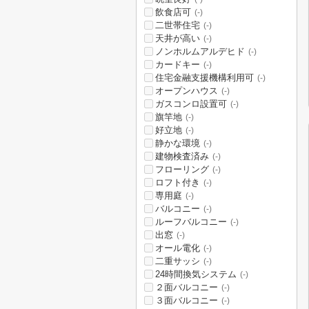
飲食店可
(-)
二世帯住宅
(-)
天井が高い
(-)
ノンホルムアルデヒド
(-)
カードキー
(-)
住宅金融支援機構利用可
(-)
オープンハウス
(-)
ガスコンロ設置可
(-)
旗竿地
(-)
好立地
(-)
静かな環境
(-)
建物検査済み
(-)
フローリング
(-)
ロフト付き
(-)
専用庭
(-)
バルコニー
(-)
ルーフバルコニー
(-)
出窓
(-)
オール電化
(-)
二重サッシ
(-)
24時間換気システム
(-)
２面バルコニー
(-)
３面バルコニー
(-)