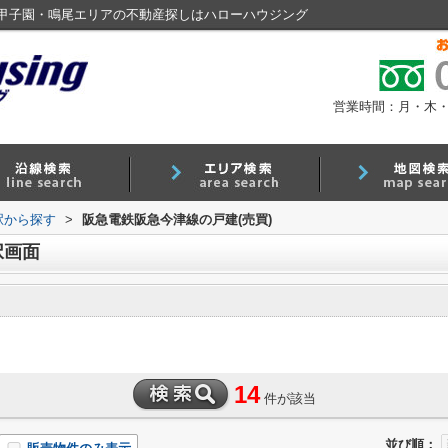
甲子園・鳴尾エリアの不動産探しはハローハウジング
営業時間：月・木・金 9
・駅から探す
>
阪急電鉄阪急今津線の戸建(売買)
択画面
14
件が該当
並び順：