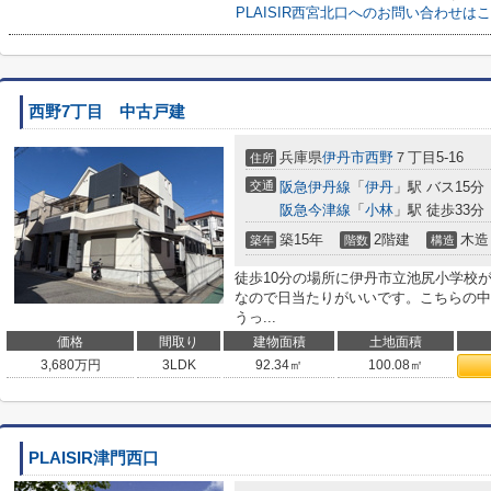
PLAISIR西宮北口へのお問い合わせは
西野7丁目 中古戸建
兵庫県
伊丹市
西野
７丁目5-16
住所
交通
阪急伊丹線
「
伊丹
」駅 バス15分
阪急今津線
「
小林
」駅 徒歩33分
築15年
2階建
木造
築年
階数
構造
徒歩10分の場所に伊丹市立池尻小学校
なので日当たりがいいです。こちらの中
うっ...
価格
間取り
建物面積
土地面積
3,680
万円
3LDK
92.34㎡
100.08㎡
PLAISIR津門西口