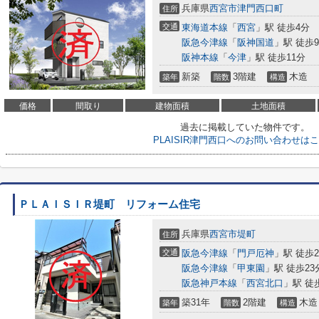
兵庫県
西宮市
津門西口町
住所
交通
東海道本線
「
西宮
」駅 徒歩4分
阪急今津線
「
阪神国道
」駅 徒歩
阪神本線
「
今津
」駅 徒歩11分
新築
3階建
木造
築年
階数
構造
価格
間取り
建物面積
土地面積
過去に掲載していた物件です。
PLAISIR津門西口へのお問い合わせは
ＰＬＡＩＳＩＲ堤町 リフォーム住宅
兵庫県
西宮市
堤町
住所
交通
阪急今津線
「
門戸厄神
」駅 徒歩2
阪急今津線
「
甲東園
」駅 徒歩23
阪急神戸本線
「
西宮北口
」駅 徒
築31年
2階建
木造
築年
階数
構造