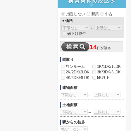
指定しない
新築
中古
▼価格
～
値下げ物件
14
件が該当
間取り
ワンルーム
1K/1DK/1LDK
2K/2DK/2LDK
3K/3DK/3LDK
4K/4DK/4LDK
5K以上
建物面積
～
土地面積
～
駅からの徒歩