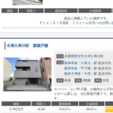
価格
間取り
建物面積
土地面積
過去に掲載していた物件です。
ＰＬＡＩＳＩＲ堤町 リフォーム住宅へのお問い
今津久寿川町 新築戸建
兵庫県
西宮市
今津久寿川町
住所
交通
阪神本線
「
久寿川
」駅 徒歩12分
阪神本線
「
甲子園
」駅 徒歩15分
阪急今津線
「
今津
」駅 徒歩18分
新築
3階建
木造
築年
階数
構造
スーパー「ビバ甲子園」が物件から37
イホーム探しは、ぜひ新築戸建てで。新
す。 ...
価格
間取り
建物面積
土地面積
5,780
万円
4LDK
119.07㎡
69.67㎡