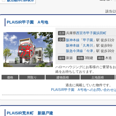
販売物件のみ表示
該当公
PLAISIR甲子園 A号地
兵庫県
西宮市
甲子園浜田町
住所
交通
阪神本線
「
甲子園
」駅 徒歩11分
阪神本線
「
久寿川
」駅 徒歩9分
阪急今津線
「
今津
」駅 徒歩16分
新築
3階建
木造
築年
階数
構造
ハローハウジングにお客様のご要望をお聞かせ
絡をお待ちしております。
価格
間取り
建物面積
土地面積
過去に掲載していた物件です。
PLAISIR甲子園 A号地へのお問い合わせ
PLAISIR荒木町 新築戸建