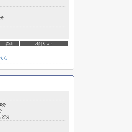
9分
詳細
検討リスト
こちら
0分
分
歩27分