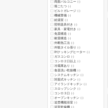
両面バルコニー
(-)
堀ごたつ
(-)
ビルトガレージ
(-)
機械警備
(-)
給湯室
(-)
照明器具付き
(-)
家具・家電付き
(-)
免震構造
(-)
耐震構造
(-)
外断熱工法
(-)
外観タイル張り
(-)
IHクッキングヒーター
(-)
ガスコンロ
(-)
コンロ２口以上
(-)
冷蔵庫あり
(-)
食器洗い乾燥機
(-)
システムキッチン
(-)
対面式キッチン
(-)
アイランドキッチン
(-)
スロップシンク
(-)
コンロ３口
(-)
オープンキッチン
(-)
追焚機能浴室
(-)
浴室乾燥機
(-)