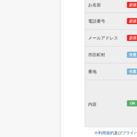
お名前
必須
電話番号
必須
メールアドレス
必須
市区町村
任意
番地
任意
OK
内容
※
利用規約
及び
プライ