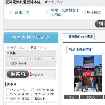
阪神電気鉄道阪神本線
駅で絞り込む
鳴尾・武庫川女子
武庫川
甲子園
(4)
(6)
大前
(2)
販売物件のみ表示
指定しない
新築
中古
PLAISIR石在町
▼価格
～
値下げ物件
1
件が該当
間取り
ワンルーム
1K/1DK/1LDK
2K/2DK/2LDK
3K/3DK/3LDK
価格
間取り
4K/4DK/4LDK
5K以上