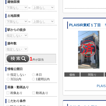
建物面積
～
土地面積
～
PLAISIR東町１丁目
駅からの徒歩
築年数
1
件が該当
情報公開日
指定しない
本日
価格
間取り
3日以内
1週間以内
PLA
画像・動画あり
画像あり
動画あり
こだわり条件