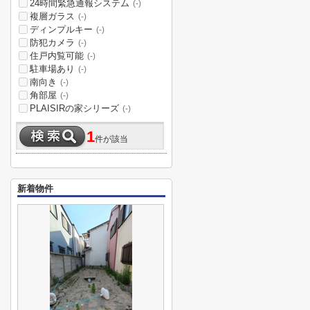
24時間緊急通報システム
(-)
複層ガラス
(-)
ディンプルキー
(-)
防犯カメラ
(-)
住戸内覧可能
(-)
駐車場あり
(-)
南向き
(-)
角部屋
(-)
PLAISIRの家シリーズ
(-)
1
件が該当
新着物件