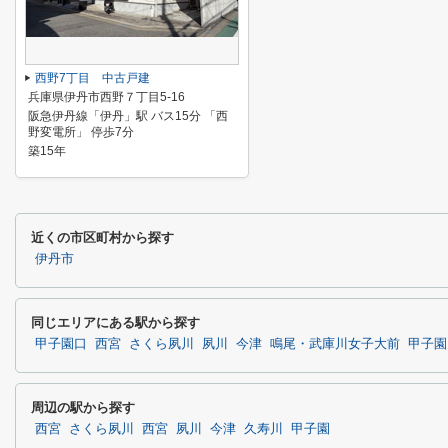
西野7丁目 中古戸建
兵庫県伊丹市西野７丁目5-16
阪急伊丹線「伊丹」駅 バス15分 「西
野変電所」 停歩7分
築15年
近くの市区町村から探す
伊丹市
同じエリアにある駅から探す
甲子園口
西宮
さくら夙川
夙川
今津
鳴尾・武庫川女子大前
甲子園
周辺の駅から探す
西宮
さくら夙川
西宮
夙川
今津
久寿川
甲子園