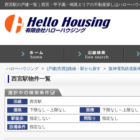
西宮駅の戸建一覧｜西宮・甲子園・鳴尾エリアの不動産探しはハローハウ
ハローハウジング
>
(戸建(売買))路線・駅から探す
>
阪神電気鉄道阪
西宮駅物件一覧
沿線
西宮駅
価格
下限なし～上限なし
面積
下限なし～上限なし
駅徒歩
指定しない
間取り
指定なし
設備条件
指定なし