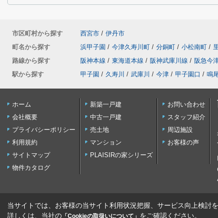
市区町村から探す
西宮市
/
伊丹市
町名から探す
浜甲子園
/
今津久寿川町
/
分銅町
/
小松南町
/
路線から探す
阪神本線
/
東海道本線
/
阪神武庫川線
/
阪急今
駅から探す
甲子園
/
久寿川
/
武庫川
/
今津
/
甲子園口
/
鳴
ホーム
新築一戸建
お問い合わせ
会社概要
中古一戸建
スタッフ紹介
プライバシーポリシー
売土地
周辺施設
利用規約
マンション
お客様の声
サイトマップ
PLAISIRの家シリーズ
物件カタログ
当サイトでは、お客様の当サイト利用状況把握、サービス向上検討を目
詳しくは、当社の
をご確認ください。
「Cookieの取扱いについて」