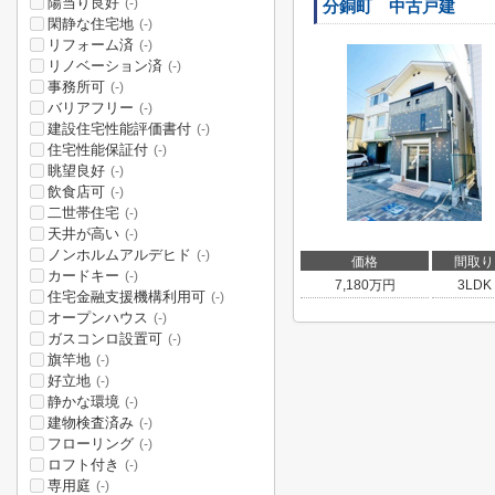
陽当り良好
(-)
分銅町 中古戸建
閑静な住宅地
(-)
リフォーム済
(-)
リノベーション済
(-)
事務所可
(-)
バリアフリー
(-)
建設住宅性能評価書付
(-)
住宅性能保証付
(-)
眺望良好
(-)
飲食店可
(-)
二世帯住宅
(-)
天井が高い
(-)
ノンホルムアルデヒド
(-)
価格
間取り
カードキー
(-)
7,180
万円
3LDK
住宅金融支援機構利用可
(-)
オープンハウス
(-)
ガスコンロ設置可
(-)
旗竿地
(-)
好立地
(-)
静かな環境
(-)
建物検査済み
(-)
フローリング
(-)
ロフト付き
(-)
専用庭
(-)