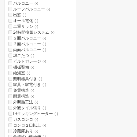
バルコニー
(-)
ルーフバルコニー
(-)
出窓
(-)
オール電化
(-)
二重サッシ
(-)
24時間換気システム
(-)
２面バルコニー
(-)
３面バルコニー
(-)
両面バルコニー
(-)
堀ごたつ
(-)
ビルトガレージ
(-)
機械警備
(-)
給湯室
(-)
照明器具付き
(-)
家具・家電付き
(-)
免震構造
(-)
耐震構造
(-)
外断熱工法
(-)
外観タイル張り
(-)
IHクッキングヒーター
(-)
ガスコンロ
(-)
コンロ２口以上
(-)
冷蔵庫あり
(-)
食器洗い乾燥機