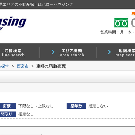
尾エリアの不動産探しはハローハウジング
営業時間：月・木・金 9
ら探す
>
西宮市
>
東町の戸建(売買)
面積
下限なし～上限なし
築年数
指定しない
間取り
指定なし