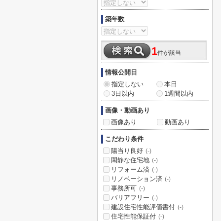
築年数
1
件が該当
情報公開日
指定しない
本日
3日以内
1週間以内
画像・動画あり
画像あり
動画あり
こだわり条件
陽当り良好
(-)
閑静な住宅地
(-)
リフォーム済
(-)
リノベーション済
(-)
事務所可
(-)
バリアフリー
(-)
建設住宅性能評価書付
(-)
住宅性能保証付
(-)