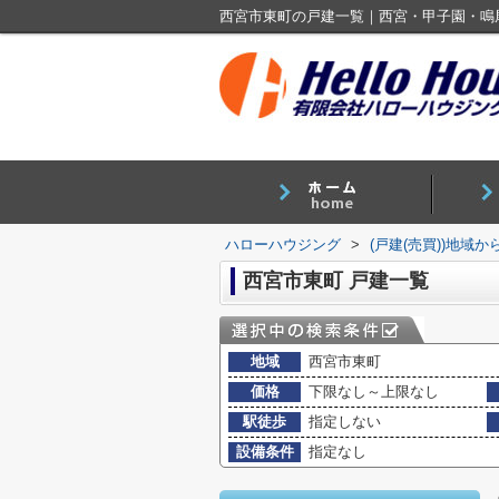
西宮市東町の戸建一覧｜西宮・甲子園・鳴
ハローハウジング
>
(戸建(売買))地域か
西宮市東町 戸建一覧
地域
西宮市東町
価格
下限なし～上限なし
駅徒歩
指定しない
設備条件
指定なし