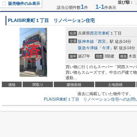
並び順：
販売物件のみ表示
1
1-1
該当公開件数
件
件表示
PLAISIR東町１丁目 リノベーション住宅
兵庫県
西宮市
東町
１丁目
住所
交通
阪神本線
「
西宮
」駅 徒歩14分
阪急今津線
「
今津
」駅 徒歩14分
築27年
3階建
木造
築年
階数
構造
買い物に行くのもスーパー「関西スーパー
買い物もスムーズです。中古の戸建て物
通勤...
価格
間取り
建物面積
土地面積
過去に掲載していた物件です。
PLAISIR東町１丁目 リノベーション住宅へのお