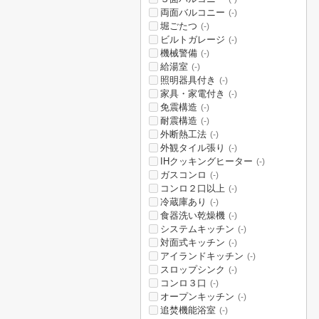
両面バルコニー
(-)
堀ごたつ
(-)
ビルトガレージ
(-)
機械警備
(-)
給湯室
(-)
照明器具付き
(-)
家具・家電付き
(-)
免震構造
(-)
耐震構造
(-)
外断熱工法
(-)
外観タイル張り
(-)
IHクッキングヒーター
(-)
ガスコンロ
(-)
コンロ２口以上
(-)
冷蔵庫あり
(-)
食器洗い乾燥機
(-)
システムキッチン
(-)
対面式キッチン
(-)
アイランドキッチン
(-)
スロップシンク
(-)
コンロ３口
(-)
オープンキッチン
(-)
追焚機能浴室
(-)