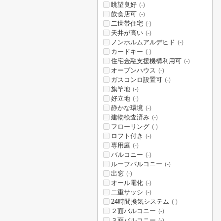
眺望良好
(-)
飲食店可
(-)
二世帯住宅
(-)
天井が高い
(-)
ノンホルムアルデヒド
(-)
カードキー
(-)
住宅金融支援機構利用可
(-)
オープンハウス
(-)
ガスコンロ設置可
(-)
旗竿地
(-)
好立地
(-)
静かな環境
(-)
建物検査済み
(-)
フローリング
(-)
ロフト付き
(-)
専用庭
(-)
バルコニー
(-)
ルーフバルコニー
(-)
出窓
(-)
オール電化
(-)
二重サッシ
(-)
24時間換気システム
(-)
２面バルコニー
(-)
３面バルコニー
(-)