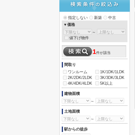
指定しない
新築
中古
▼価格
～
値下げ物件
1
件が該当
間取り
ワンルーム
1K/1DK/1LDK
2K/2DK/2LDK
3K/3DK/3LDK
4K/4DK/4LDK
5K以上
建物面積
～
土地面積
～
駅からの徒歩