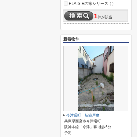
PLAISIRの家シリーズ
(-)
1
件が該当
新着物件
今津曙町 新築戸建
兵庫県西宮市今津曙町
阪神本線「今津」駅 徒歩5分
予定