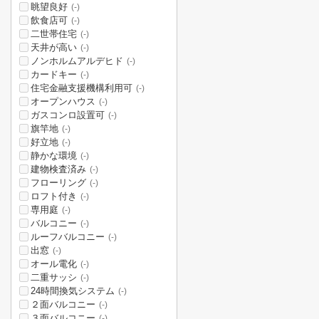
眺望良好
(-)
飲食店可
(-)
二世帯住宅
(-)
天井が高い
(-)
ノンホルムアルデヒド
(-)
カードキー
(-)
住宅金融支援機構利用可
(-)
オープンハウス
(-)
ガスコンロ設置可
(-)
旗竿地
(-)
好立地
(-)
静かな環境
(-)
建物検査済み
(-)
フローリング
(-)
ロフト付き
(-)
専用庭
(-)
バルコニー
(-)
ルーフバルコニー
(-)
出窓
(-)
オール電化
(-)
二重サッシ
(-)
24時間換気システム
(-)
２面バルコニー
(-)
３面バルコニー
(-)