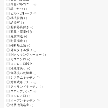
両面バルコニー
(-)
堀ごたつ
(-)
ビルトガレージ
(-)
機械警備
(-)
給湯室
(-)
照明器具付き
(-)
家具・家電付き
(-)
免震構造
(-)
耐震構造
(-)
外断熱工法
(-)
外観タイル張り
(-)
IHクッキングヒーター
(-)
ガスコンロ
(-)
コンロ２口以上
(-)
冷蔵庫あり
(-)
食器洗い乾燥機
(-)
システムキッチン
(-)
対面式キッチン
(-)
アイランドキッチン
(-)
スロップシンク
(-)
コンロ３口
(-)
オープンキッチン
(-)
追焚機能浴室
(-)