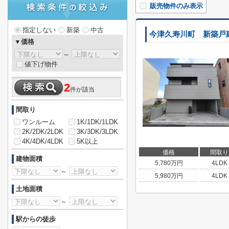
販売物件のみ表示
指定しない
新築
中古
今津久寿川町 新築戸
▼価格
～
値下げ物件
2
件が該当
間取り
ワンルーム
1K/1DK/1LDK
2K/2DK/2LDK
3K/3DK/3LDK
4K/4DK/4LDK
5K以上
価格
間取り
建物面積
5,780
万円
4LDK
～
5,980
万円
4LDK
土地面積
～
駅からの徒歩