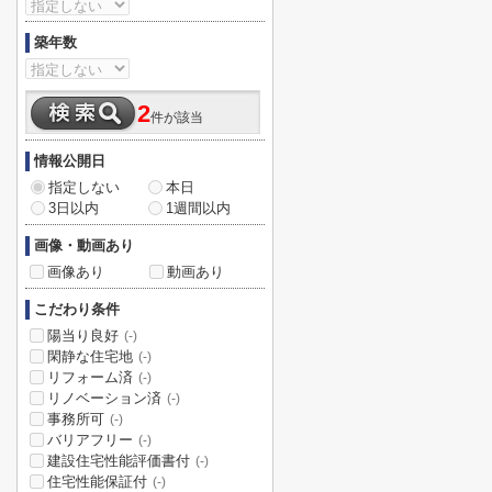
築年数
2
件が該当
情報公開日
指定しない
本日
3日以内
1週間以内
画像・動画あり
画像あり
動画あり
こだわり条件
陽当り良好
(-)
閑静な住宅地
(-)
リフォーム済
(-)
リノベーション済
(-)
事務所可
(-)
バリアフリー
(-)
建設住宅性能評価書付
(-)
住宅性能保証付
(-)