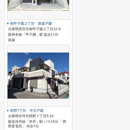
南甲子園２丁目 新築戸建
兵庫県西宮市南甲子園２丁目22-9
阪神本線「甲子園」駅 徒歩17分
新築
西野7丁目 中古戸建
兵庫県伊丹市西野７丁目5-16
阪急伊丹線「伊丹」駅 バス15分 「西
野変電所」 停歩7分