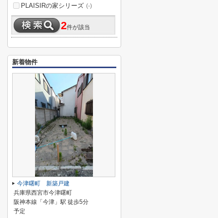
PLAISIRの家シリーズ
(-)
2
件が該当
新着物件
今津曙町 新築戸建
兵庫県西宮市今津曙町
阪神本線「今津」駅 徒歩5分
予定