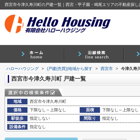
西宮市今津久寿川町の戸建一覧｜西宮・甲子園・鳴尾エリアの不動産探し
ハローハウジング
>
(戸建(売買))地域から探す
>
西宮市
>
今津久寿川
西宮市今津久寿川町 戸建一覧
地域
西宮市今津久寿川町
価格
下限なし～上限なし
面積
下限なし～上限なし
駅徒歩
指定しない
間取り
指定なし
設備条件
指定なし