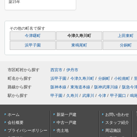
築15年
その他の町名で探す
今津曙町
今津久寿川町
上田東町
浜甲子園
東鳴尾町
分銅町
市区町村から探す
西宮市
/
伊丹市
町名から探す
浜甲子園
/
今津久寿川町
/
分銅町
/
小松南町
/
路線から探す
阪神本線
/
東海道本線
/
阪神武庫川線
/
阪急今
駅から探す
甲子園
/
久寿川
/
武庫川
/
今津
/
甲子園口
/
鳴
ホーム
新築一戸建
お問い合わせ
会社概要
中古一戸建
スタッフ紹介
プライバシーポリシー
売土地
周辺施設