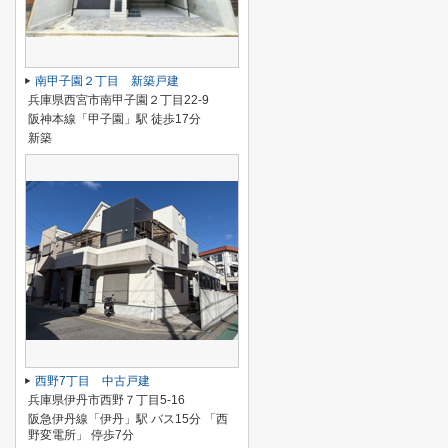
南甲子園２丁目 新築戸建
兵庫県西宮市南甲子園２丁目22-9
阪神本線「甲子園」駅 徒歩17分
新築
西野7丁目 中古戸建
兵庫県伊丹市西野７丁目5-16
阪急伊丹線「伊丹」駅 バス15分 「西
野変電所」 停歩7分