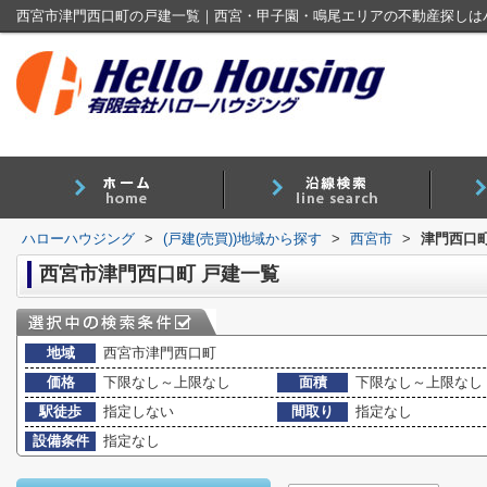
西宮市津門西口町の戸建一覧｜西宮・甲子園・鳴尾エリアの不動産探しは
ハローハウジング
>
(戸建(売買))地域から探す
>
西宮市
>
津門西口町
西宮市津門西口町 戸建一覧
地域
西宮市津門西口町
価格
下限なし～上限なし
面積
下限なし～上限なし
駅徒歩
指定しない
間取り
指定なし
設備条件
指定なし