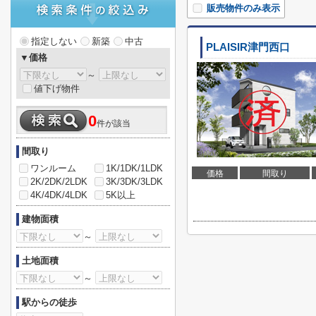
販売物件のみ表示
指定しない
新築
中古
PLAISIR津門西口
▼価格
～
値下げ物件
0
件が該当
間取り
ワンルーム
1K/1DK/1LDK
価格
間取り
2K/2DK/2LDK
3K/3DK/3LDK
4K/4DK/4LDK
5K以上
建物面積
～
土地面積
～
駅からの徒歩