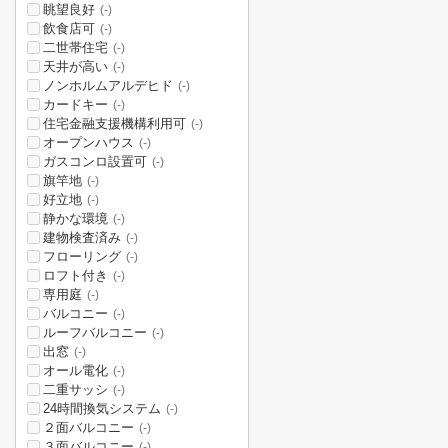
眺望良好
(-)
飲食店可
(-)
二世帯住宅
(-)
天井が高い
(-)
ノンホルムアルデヒド
(-)
カードキー
(-)
住宅金融支援機構利用可
(-)
オープンハウス
(-)
ガスコンロ設置可
(-)
旗竿地
(-)
好立地
(-)
静かな環境
(-)
建物検査済み
(-)
フローリング
(-)
ロフト付き
(-)
専用庭
(-)
バルコニー
(-)
ルーフバルコニー
(-)
出窓
(-)
オール電化
(-)
二重サッシ
(-)
24時間換気システム
(-)
２面バルコニー
(-)
３面バルコニー
(-)