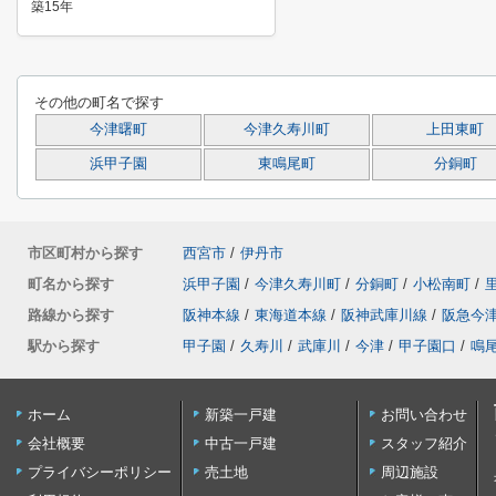
築15年
その他の町名で探す
今津曙町
今津久寿川町
上田東町
浜甲子園
東鳴尾町
分銅町
市区町村から探す
西宮市
/
伊丹市
町名から探す
浜甲子園
/
今津久寿川町
/
分銅町
/
小松南町
/
路線から探す
阪神本線
/
東海道本線
/
阪神武庫川線
/
阪急今
駅から探す
甲子園
/
久寿川
/
武庫川
/
今津
/
甲子園口
/
鳴
ホーム
新築一戸建
お問い合わせ
会社概要
中古一戸建
スタッフ紹介
プライバシーポリシー
売土地
周辺施設