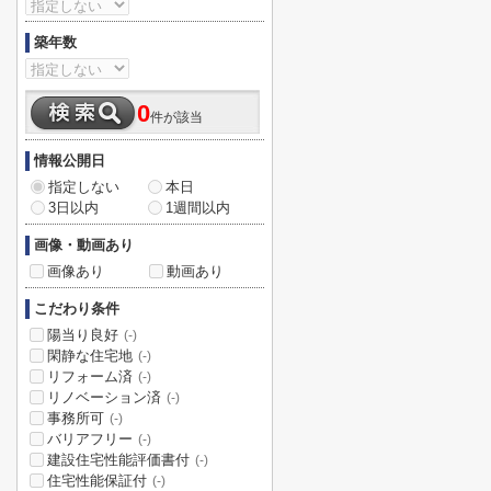
築年数
0
件が該当
情報公開日
指定しない
本日
3日以内
1週間以内
画像・動画あり
画像あり
動画あり
こだわり条件
陽当り良好
(-)
閑静な住宅地
(-)
リフォーム済
(-)
リノベーション済
(-)
事務所可
(-)
バリアフリー
(-)
建設住宅性能評価書付
(-)
住宅性能保証付
(-)