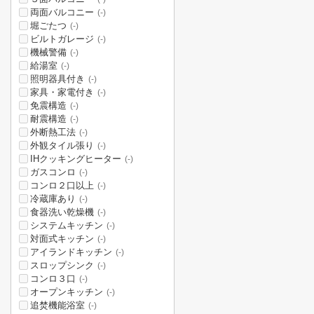
両面バルコニー
(-)
堀ごたつ
(-)
ビルトガレージ
(-)
機械警備
(-)
給湯室
(-)
照明器具付き
(-)
家具・家電付き
(-)
免震構造
(-)
耐震構造
(-)
外断熱工法
(-)
外観タイル張り
(-)
IHクッキングヒーター
(-)
ガスコンロ
(-)
コンロ２口以上
(-)
冷蔵庫あり
(-)
食器洗い乾燥機
(-)
システムキッチン
(-)
対面式キッチン
(-)
アイランドキッチン
(-)
スロップシンク
(-)
コンロ３口
(-)
オープンキッチン
(-)
追焚機能浴室
(-)