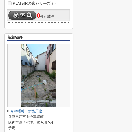
PLAISIRの家シリーズ
(-)
0
件が該当
新着物件
今津曙町 新築戸建
兵庫県西宮市今津曙町
阪神本線「今津」駅 徒歩5分
予定