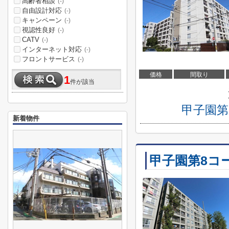
高齢者相談
(-)
自由設計対応
(-)
キャンペーン
(-)
視認性良好
(-)
CATV
(-)
インターネット対応
(-)
フロントサービス
(-)
価格
間取り
1
件が該当
甲子園第
新着物件
甲子園第8コ