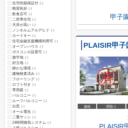
住宅性能保証付
(-)
眺望良好
(-)
飲食店可
(-)
甲子
二世帯住宅
(-)
天井が高い
(-)
ノンホルムアルデヒド
(-)
カードキー
(-)
住宅金融支援機構利用可
(-)
PLAISIR甲
オープンハウス
(-)
ガスコンロ設置可
(-)
旗竿地
(-)
好立地
(-)
静かな環境
(-)
建物検査済み
(-)
フローリング
(-)
ロフト付き
(-)
専用庭
(-)
バルコニー
(-)
ルーフバルコニー
(-)
出窓
(-)
価格
間取り
オール電化
(-)
二重サッシ
(-)
24時間換気システム
(-)
PLAI
２面バルコニー