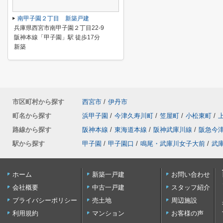
南甲子園２丁目 新築戸建
兵庫県西宮市南甲子園２丁目22-9
阪神本線「甲子園」駅 徒歩17分
新築
市区町村から探す
西宮市
/
伊丹市
町名から探す
浜甲子園
/
今津久寿川町
/
笠屋町
/
小松東町
/
路線から探す
阪神本線
/
東海道本線
/
阪神武庫川線
/
阪急今
駅から探す
甲子園
/
甲子園口
/
鳴尾・武庫川女子大前
/
武
ホーム
新築一戸建
お問い合わせ
会社概要
中古一戸建
スタッフ紹介
プライバシーポリシー
売土地
周辺施設
利用規約
マンション
お客様の声