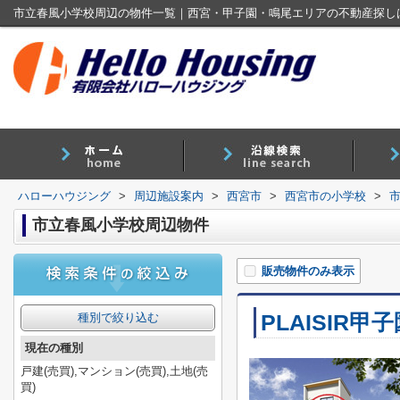
市立春風小学校周辺の物件一覧｜西宮・甲子園・鳴尾エリアの不動産探し
ハローハウジング
>
周辺施設案内
>
西宮市
>
西宮市の小学校
>
市立春風小学校周辺物件
販売物件のみ表示
PLAISIR甲
種別で絞り込む
現在の種別
戸建(売買),マンション(売買),土地(売
買)