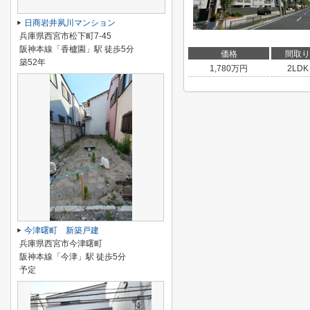
日商岩井夙川マンション
兵庫県西宮市松下町7-45
阪神本線「香櫨園」駅 徒歩5分
価格
間取り
築52年
1,780
万円
2LDK
今津曙町 新築戸建
兵庫県西宮市今津曙町
阪神本線「今津」駅 徒歩5分
予定