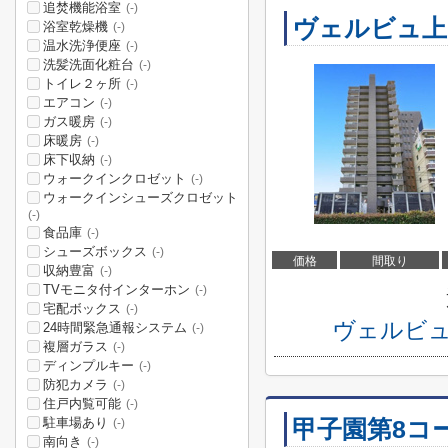
追焚機能浴室
(-)
ヴェルビュ上
浴室乾燥機
(-)
温水洗浄便座
(-)
洗髪洗面化粧台
(-)
トイレ２ヶ所
(-)
エアコン
(-)
ガス暖房
(-)
床暖房
(-)
床下収納
(-)
ウォークインクロゼット
(-)
ウォークインシューズクロゼット
(-)
食品庫
(-)
シューズボックス
(-)
価格
間取り
収納豊富
(-)
TVモニタ付インターホン
(-)
宅配ボックス
(-)
ヴェルビュ
24時間緊急通報システム
(-)
複層ガラス
(-)
ディンプルキー
(-)
防犯カメラ
(-)
住戸内覧可能
(-)
駐車場あり
甲子園第8コ
(-)
南向き
(-)