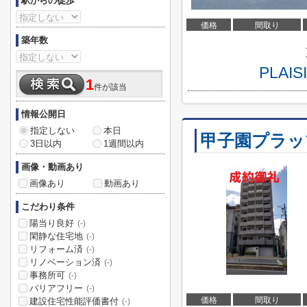
駅からの徒歩
価格
間取り
築年数
PLA
1
件が該当
情報公開日
指定しない
本日
甲子園プラッ
3日以内
1週間以内
画像・動画あり
画像あり
動画あり
こだわり条件
陽当り良好
(-)
閑静な住宅地
(-)
リフォーム済
(-)
リノベーション済
(-)
事務所可
(-)
バリアフリー
(-)
価格
間取り
建設住宅性能評価書付
(-)