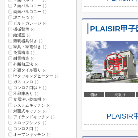
(-)
３面バルコニー
(-)
両面バルコニー
(-)
堀ごたつ
(-)
ビルトガレージ
(-)
PLAISIR甲
機械警備
(-)
給湯室
(-)
照明器具付き
(-)
家具・家電付き
(-)
免震構造
(-)
耐震構造
(-)
外断熱工法
(-)
外観タイル張り
(-)
IHクッキングヒーター
(-)
ガスコンロ
(-)
コンロ２口以上
(-)
冷蔵庫あり
(-)
価格
間取り
食器洗い乾燥機
(-)
システムキッチン
(-)
対面式キッチン
(-)
PLAIS
アイランドキッチン
(-)
スロップシンク
(-)
コンロ３口
(-)
オープンキッチン
(-)