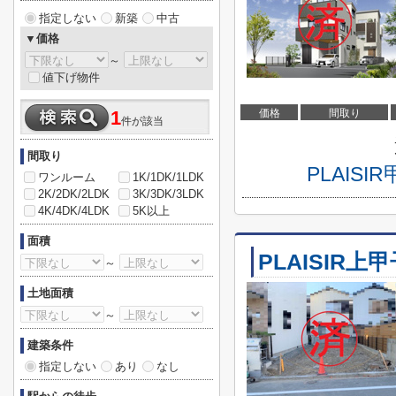
指定しない
新築
中古
▼価格
～
値下げ物件
価格
間取り
1
件が該当
間取り
PLAI
ワンルーム
1K/1DK/1LDK
2K/2DK/2LDK
3K/3DK/3LDK
4K/4DK/4LDK
5K以上
面積
PLAISIR上
～
土地面積
～
建築条件
指定しない
あり
なし