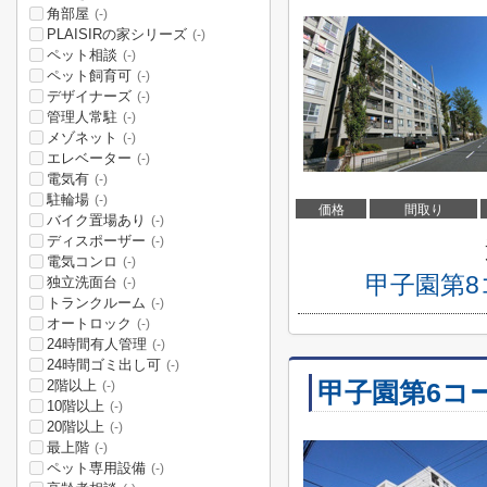
角部屋
(-)
PLAISIRの家シリーズ
(-)
ペット相談
(-)
ペット飼育可
(-)
デザイナーズ
(-)
管理人常駐
(-)
メゾネット
(-)
エレベーター
(-)
電気有
(-)
駐輪場
(-)
価格
間取り
バイク置場あり
(-)
ディスポーザー
(-)
電気コンロ
(-)
甲子園第
独立洗面台
(-)
トランクルーム
(-)
オートロック
(-)
24時間有人管理
(-)
24時間ゴミ出し可
(-)
2階以上
甲子園第6コ
(-)
10階以上
(-)
20階以上
(-)
最上階
(-)
ペット専用設備
(-)