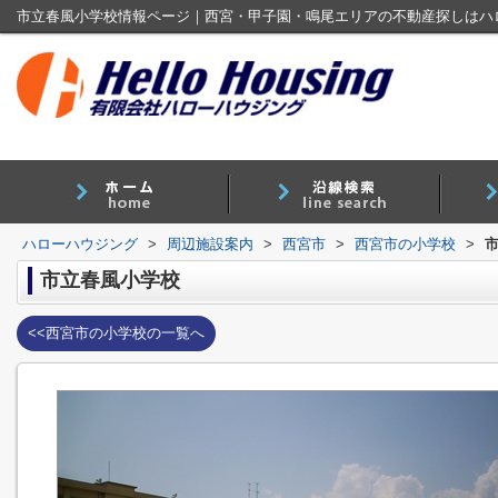
市立春風小学校情報ページ｜西宮・甲子園・鳴尾エリアの不動産探しはハ
ハローハウジング
>
周辺施設案内
>
西宮市
>
西宮市の小学校
>
市立春風小学校
<<西宮市の小学校の一覧へ