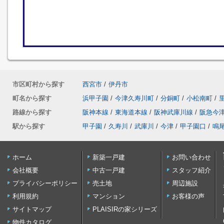
市区町村から探す
西宮市
/
伊丹市
町名から探す
浜甲子園
/
今津久寿川町
/
分銅町
/
小松南町
/
路線から探す
阪神本線
/
東海道本線
/
阪神武庫川線
/
阪急今
駅から探す
甲子園
/
久寿川
/
武庫川
/
今津
/
甲子園口
/
鳴
ホーム
新築一戸建
お問い合わせ
会社概要
中古一戸建
スタッフ紹介
プライバシーポリシー
売土地
周辺施設
利用規約
マンション
お客様の声
サイトマップ
PLAISIRの家シリーズ
物件カタログ