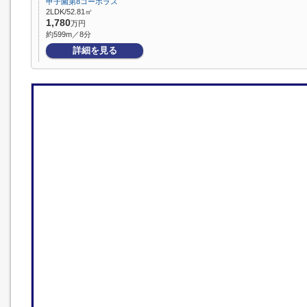
甲子園第8コーポラス
2LDK/52.81㎡
1,780
万円
約599m／8分
詳細を見る