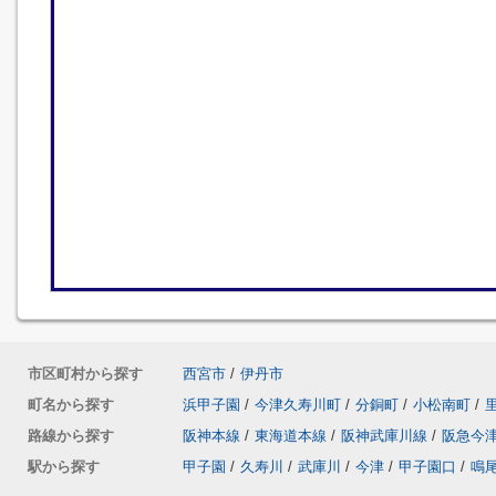
市区町村から探す
西宮市
/
伊丹市
町名から探す
浜甲子園
/
今津久寿川町
/
分銅町
/
小松南町
/
路線から探す
阪神本線
/
東海道本線
/
阪神武庫川線
/
阪急今
駅から探す
甲子園
/
久寿川
/
武庫川
/
今津
/
甲子園口
/
鳴