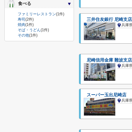
食べる
ファミリーレストラン
(1件)
寿司
(2件)
三井住友銀行 尼崎支店
焼肉
(1件)
兵庫
そば・うどん
(1件)
その他
(1件)
尼崎信用金庫 難波支店
兵庫
スーパー玉出尼崎店
兵庫