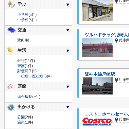
兵庫
学ぶ
小学校
(5件)
中学校
(5件)
交通
ツルハドラッグ尼崎大
駅
(6件)
兵庫
生活
銀行
(11件)
警察
(1件)
郵便局
(1件)
阪神本線尼崎駅
市役所・区役所
(3件)
兵庫
医療
総合病院
(2件)
出かける
コストコホールセール
公園
(2件)
兵庫
温泉
(1件)