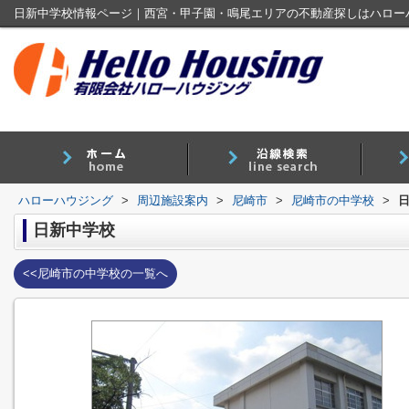
日新中学校情報ページ｜西宮・甲子園・鳴尾エリアの不動産探しはハロー
ハローハウジング
>
周辺施設案内
>
尼崎市
>
尼崎市の中学校
>
日新中学校
<<尼崎市の中学校の一覧へ