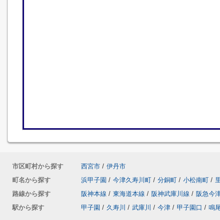
市区町村から探す
西宮市
/
伊丹市
町名から探す
浜甲子園
/
今津久寿川町
/
分銅町
/
小松南町
/
路線から探す
阪神本線
/
東海道本線
/
阪神武庫川線
/
阪急今
駅から探す
甲子園
/
久寿川
/
武庫川
/
今津
/
甲子園口
/
鳴