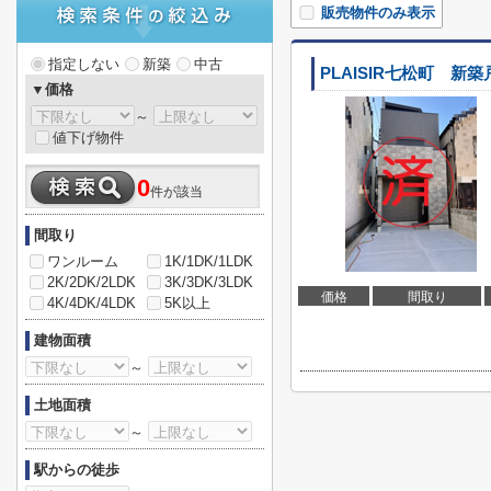
販売物件のみ表示
指定しない
新築
中古
PLAISIR七松町 新
▼価格
～
値下げ物件
0
件が該当
間取り
ワンルーム
1K/1DK/1LDK
2K/2DK/2LDK
3K/3DK/3LDK
価格
間取り
4K/4DK/4LDK
5K以上
建物面積
～
土地面積
～
駅からの徒歩