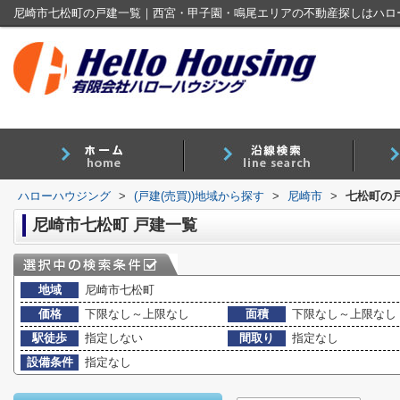
尼崎市七松町の戸建一覧｜西宮・甲子園・鳴尾エリアの不動産探しはハロ
ハローハウジング
>
(戸建(売買))地域から探す
>
尼崎市
>
七松町の戸
尼崎市七松町 戸建一覧
地域
尼崎市七松町
価格
下限なし～上限なし
面積
下限なし～上限なし
駅徒歩
指定しない
間取り
指定なし
設備条件
指定なし