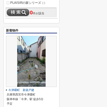
PLAISIRの家シリーズ
(-)
0
件が該当
新着物件
今津曙町 新築戸建
兵庫県西宮市今津曙町
阪神本線「今津」駅 徒歩5分
予定