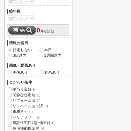
築年数
0
件が該当
情報公開日
指定しない
本日
3日以内
1週間以内
画像・動画あり
画像あり
動画あり
こだわり条件
陽当り良好
(-)
閑静な住宅地
(-)
リフォーム済
(-)
リノベーション済
(-)
事務所可
(-)
バリアフリー
(-)
建設住宅性能評価書付
(-)
住宅性能保証付
(-)