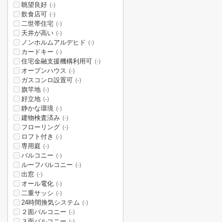
眺望良好
(-)
飲食店可
(-)
二世帯住宅
(-)
天井が高い
(-)
ノンホルムアルデヒド
(-)
カードキー
(-)
住宅金融支援機構利用可
(-)
オープンハウス
(-)
ガスコンロ設置可
(-)
旗竿地
(-)
好立地
(-)
静かな環境
(-)
建物検査済み
(-)
フローリング
(-)
ロフト付き
(-)
専用庭
(-)
バルコニー
(-)
ルーフバルコニー
(-)
出窓
(-)
オール電化
(-)
二重サッシ
(-)
24時間換気システム
(-)
２面バルコニー
(-)
３面バルコニー
(-)