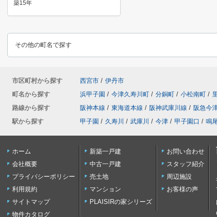
築15年
その他の町名で探す
市区町村から探す
西宮市
/
伊丹市
町名から探す
浜甲子園
/
今津久寿川町
/
分銅町
/
小松南町
/
路線から探す
阪神本線
/
東海道本線
/
阪神武庫川線
/
阪急今
駅から探す
甲子園
/
久寿川
/
武庫川
/
今津
/
甲子園口
/
鳴
ホーム
新築一戸建
お問い合わせ
会社概要
中古一戸建
スタッフ紹介
プライバシーポリシー
売土地
周辺施設
利用規約
マンション
お客様の声
サイトマップ
PLAISIRの家シリーズ
物件カタログ