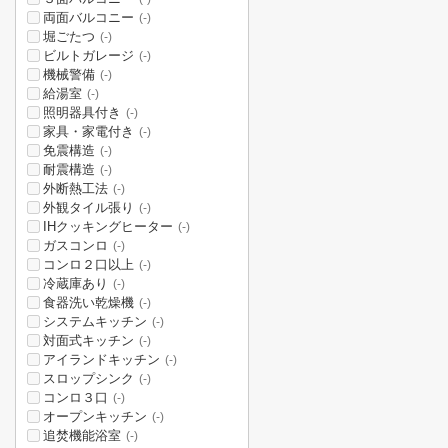
両面バルコニー
(-)
堀ごたつ
(-)
ビルトガレージ
(-)
機械警備
(-)
給湯室
(-)
照明器具付き
(-)
家具・家電付き
(-)
免震構造
(-)
耐震構造
(-)
外断熱工法
(-)
外観タイル張り
(-)
IHクッキングヒーター
(-)
ガスコンロ
(-)
コンロ２口以上
(-)
冷蔵庫あり
(-)
食器洗い乾燥機
(-)
システムキッチン
(-)
対面式キッチン
(-)
アイランドキッチン
(-)
スロップシンク
(-)
コンロ３口
(-)
オープンキッチン
(-)
追焚機能浴室
(-)