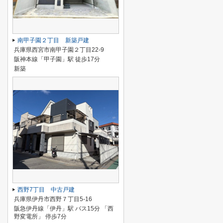
南甲子園２丁目 新築戸建
兵庫県西宮市南甲子園２丁目22-9
阪神本線「甲子園」駅 徒歩17分
新築
西野7丁目 中古戸建
兵庫県伊丹市西野７丁目5-16
阪急伊丹線「伊丹」駅 バス15分 「西
野変電所」 停歩7分