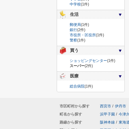
中学校
(1件)
生活
郵便局
(1件)
銀行
(2件)
市役所・区役所
(1件)
警察
(1件)
買う
ショッピングセンター
(1件)
スーパー
(2件)
医療
総合病院
(1件)
市区町村から探す
西宮市
/
伊丹市
町名から探す
浜甲子園
/
今津
路線から探す
阪神本線
/
東海