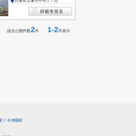
兵庫県宝塚市中州１丁目
2
1-2
該当公開件数
件
件表示
町
/
今津曙町