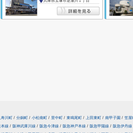
兵庫県宝塚市逆瀬川１丁目
久寿川町
/
分銅町
/
小松南町
/
里中町
/
東鳴尾町
/
上田東町
/
南甲子園
/
笠屋
道本線
/
阪神武庫川線
/
阪急今津線
/
阪急神戸本線
/
阪急甲陽線
/
阪急伊丹線