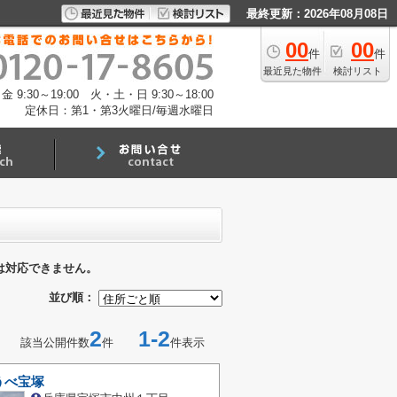
最終更新：2026年08月08日
00
00
件
件
最近見た物件
検討リスト
:30～19:00 火・土・日 9:30～18:00
定休日：第1・第3火曜日/毎週水曜日
は対応できません。
並び順：
2
1-2
該当公開件数
件
件表示
うべ宝塚