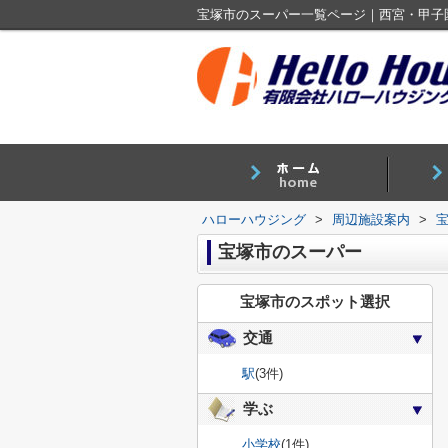
宝塚市のスーパー一覧ページ｜西宮・甲子
ハローハウジング
>
周辺施設案内
>
宝塚市のスーパー
宝塚市のスポット選択
交通
駅
(3件)
学ぶ
小学校
(1件)