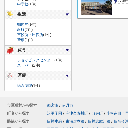
兵庫
中学校
(1件)
生活
郵便局
(1件)
銀行
(2件)
市役所・区役所
(1件)
警察
(1件)
買う
ショッピングセンター
(1件)
スーパー
(2件)
医療
総合病院
(1件)
市区町村から探す
西宮市
/
伊丹市
町名から探す
浜甲子園
/
今津久寿川町
/
分銅町
/
小松南町
/
路線から探す
阪神本線
/
東海道本線
/
阪神武庫川線
/
阪急今