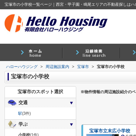
宝塚市の小学校一覧ページ｜西宮・甲子園・鳴尾エリアの不動産探しはハ
ハローハウジング
>
周辺施設案内
>
宝塚市
>
宝塚市の小学校
宝塚市の小学校
宝塚市のスポット選択
※物件情報の周辺施設紹介のペ
交通
駅
(3件)
学ぶ
宝塚市立末広小学校
小学校
(1件)