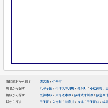
市区町村から探す
西宮市
/
伊丹市
町名から探す
浜甲子園
/
今津久寿川町
/
分銅町
/
小松南町
/
路線から探す
阪神本線
/
東海道本線
/
阪神武庫川線
/
阪急今
駅から探す
甲子園
/
久寿川
/
武庫川
/
今津
/
甲子園口
/
鳴