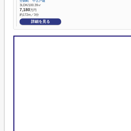
分銅町 中古戸建
3LDK/100.39㎡
7,180
万円
約172m／3分
詳細を見る