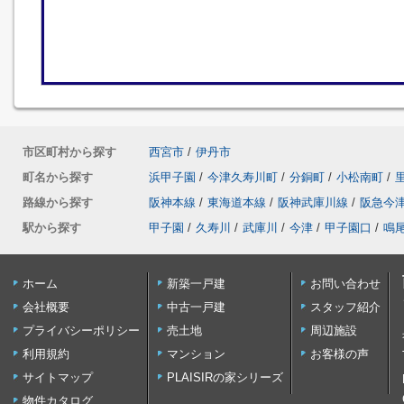
市区町村から探す
西宮市
/
伊丹市
町名から探す
浜甲子園
/
今津久寿川町
/
分銅町
/
小松南町
/
路線から探す
阪神本線
/
東海道本線
/
阪神武庫川線
/
阪急今
駅から探す
甲子園
/
久寿川
/
武庫川
/
今津
/
甲子園口
/
鳴
ホーム
新築一戸建
お問い合わせ
会社概要
中古一戸建
スタッフ紹介
プライバシーポリシー
売土地
周辺施設
利用規約
マンション
お客様の声
サイトマップ
PLAISIRの家シリーズ
物件カタログ