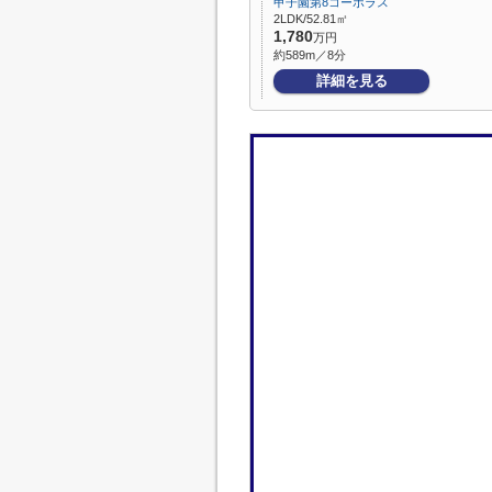
甲子園第8コーポラス
2LDK/52.81㎡
1,780
万円
約589m／8分
詳細を見る