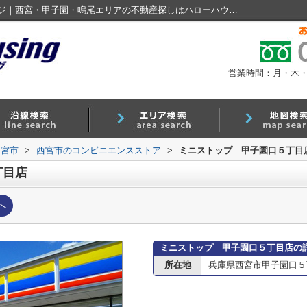
ミニストップ 甲子園口５丁目店情報ページ｜西宮・甲子園・鳴尾エリアの不動産探しはハローハウジング
営業時間：月・木・金 9
西宮市
>
西宮市のコンビニエンスストア
>
ミニストップ 甲子園口５丁目
丁目店
へ
ミニストップ 甲子園口５丁目店の
所在地
兵庫県西宮市甲子園口５