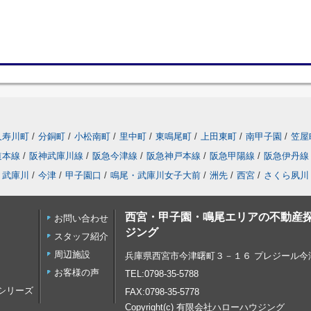
久寿川町
/
分銅町
/
小松南町
/
里中町
/
東鳴尾町
/
上田東町
/
南甲子園
/
笠屋
道本線
/
阪神武庫川線
/
阪急今津線
/
阪急神戸本線
/
阪急甲陽線
/
阪急伊丹線
武庫川
/
今津
/
甲子園口
/
鳴尾・武庫川女子大前
/
洲先
/
西宮
/
さくら夙川
西宮・甲子園・鳴尾エリアの不動産
お問い合わせ
ジング
スタッフ紹介
周辺施設
兵庫県西宮市今津曙町３－１６ プレジール今津
お客様の声
TEL:0798-35-5788
家シリーズ
FAX:0798-35-5778
Copyright(c) 有限会社ハローハウジング