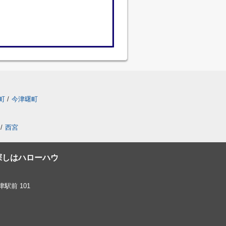
町
/
今津曙町
/
西宮
探しはハローハウ
駅前 101