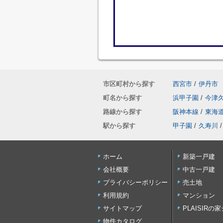
市区町村から探す
西宮市
/
伊丹市
町名から探す
浜甲子園
/
今津
路線から探す
阪神本線
/
東海
駅から探す
甲子園
/
久寿川
/
ホーム
新築一戸建
会社概要
中古一戸建
プライバシーポリシー
売土地
利用規約
マンション
サイトマップ
PLAISIRの
物件カタログ