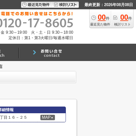
最終更新：2026年08月08日
00
00
件
件
最近見た物件
検討リスト
:30～19:00 火・土・日 9:30～18:00
定休日：第1・第3火曜日/毎週水曜日
店
詳細情報
丁目１６－２５
MAP
▼