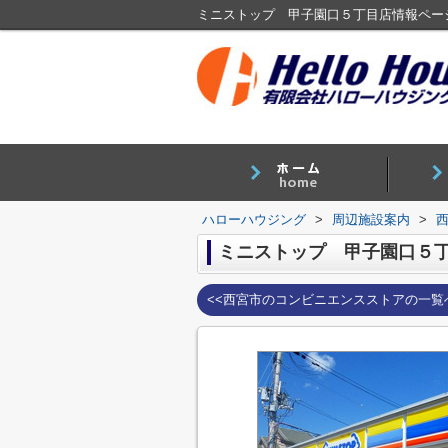
ハローハウジング
>
周辺施設案内
>
ミニストップ 甲子園口５
<<西宮市のコンビニエンスストアの一覧