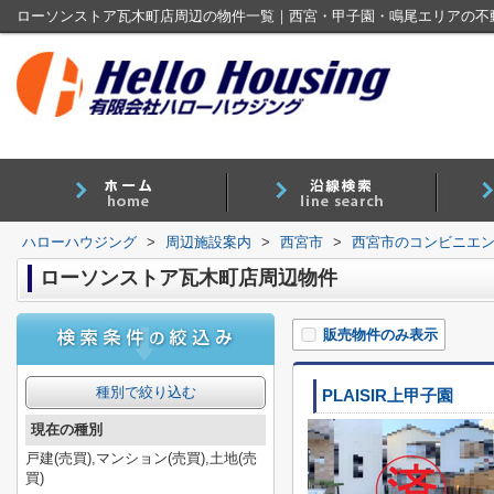
ローソンストア瓦木町店周辺の物件一覧｜西宮・甲子園・鳴尾エリアの不
ハローハウジング
>
周辺施設案内
>
西宮市
>
西宮市のコンビニエ
ローソンストア瓦木町店周辺物件
販売物件のみ表示
種別で絞り込む
PLAISIR上甲子園
現在の種別
戸建(売買),マンション(売買),土地(売
買)