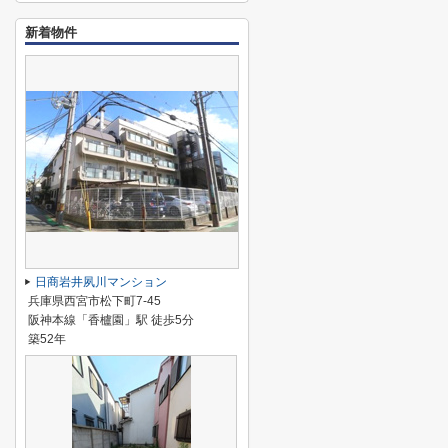
新着物件
日商岩井夙川マンション
兵庫県西宮市松下町7-45
阪神本線「香櫨園」駅 徒歩5分
築52年