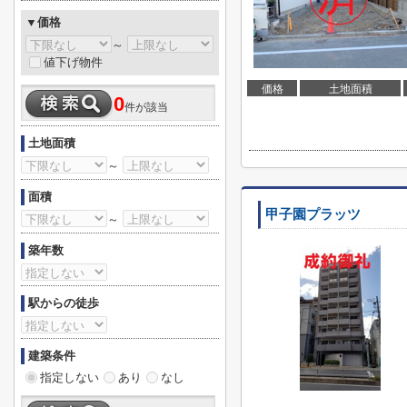
▼価格
～
値下げ物件
価格
土地面積
0
件が該当
土地面積
～
面積
甲子園プラッツ
～
築年数
駅からの徒歩
建築条件
指定しない
あり
なし