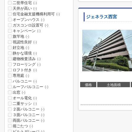
二世帯住宅
(-)
天井が高い
(-)
住宅金融支援機構利用可
(-)
ジェネラス西宮
オープンハウス
(-)
ガスコンロ設置可
(-)
キャンペーン
(-)
旗竿地
(-)
視認性良好
(-)
好立地
(-)
静かな環境
(-)
建物検査済み
(-)
フローリング
(-)
ロフト付き
(-)
専用庭
(-)
バルコニー
(-)
価格
土地面積
ルーフバルコニー
(-)
出窓
(-)
オール電化
(-)
二重サッシ
(-)
２面バルコニー
(-)
３面バルコニー
(-)
両面バルコニー
(-)
堀ごたつ
(-)
ビルトガレージ
(-)