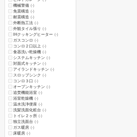
機械警備
(-)
免震構造
(-)
耐震構造
(-)
外断熱工法
(-)
外観タイル張り
(-)
IHクッキングヒーター
(-)
ガスコンロ
(-)
コンロ２口以上
(-)
食器洗い乾燥機
(-)
システムキッチン
(-)
対面式キッチン
(-)
アイランドキッチン
(-)
スロップシンク
(-)
コンロ３口
(-)
オープンキッチン
(-)
追焚機能浴室
(-)
浴室乾燥機
(-)
温水洗浄便座
(-)
洗髪洗面化粧台
(-)
トイレ２ヶ所
(-)
独立洗面台
(-)
ガス暖房
(-)
床暖房
(-)