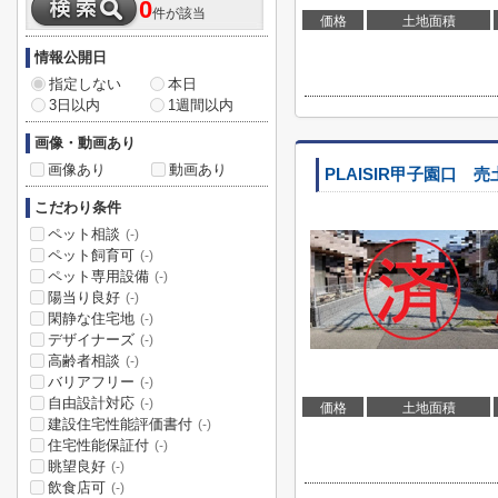
0
件が該当
価格
土地面積
情報公開日
指定しない
本日
3日以内
1週間以内
画像・動画あり
画像あり
動画あり
PLAISIR甲子園口 売
こだわり条件
ペット相談
(-)
ペット飼育可
(-)
ペット専用設備
(-)
陽当り良好
(-)
閑静な住宅地
(-)
デザイナーズ
(-)
高齢者相談
(-)
バリアフリー
(-)
自由設計対応
(-)
価格
土地面積
建設住宅性能評価書付
(-)
住宅性能保証付
(-)
眺望良好
(-)
飲食店可
(-)