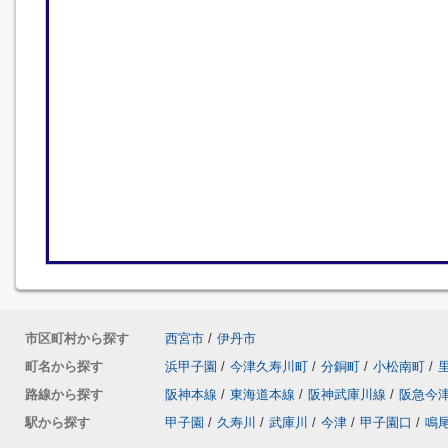
市区町村から探す
西宮市
/
伊丹市
町名から探す
浜甲子園
/
今津久寿川町
/
分銅町
/
小松南町
/
路線から探す
阪神本線
/
東海道本線
/
阪神武庫川線
/
阪急今
駅から探す
甲子園
/
久寿川
/
武庫川
/
今津
/
甲子園口
/
鳴