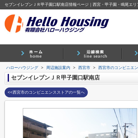
ハローハウジング
>
周辺施設案内
>
西宮市
>
西宮市のコンビニエ
セブンイレブンＪＲ甲子園口駅南店
<<西宮市のコンビニエンスストアの一覧へ