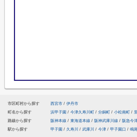
市区町村から探す
西宮市
/
伊丹市
町名から探す
浜甲子園
/
今津久寿川町
/
分銅町
/
小松南町
/
路線から探す
阪神本線
/
東海道本線
/
阪神武庫川線
/
阪急今
駅から探す
甲子園
/
久寿川
/
武庫川
/
今津
/
甲子園口
/
鳴