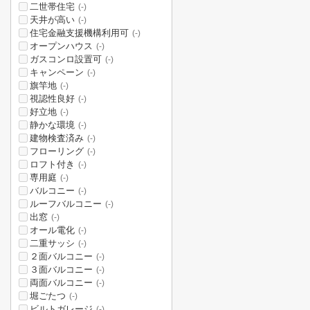
二世帯住宅
(-)
天井が高い
(-)
住宅金融支援機構利用可
(-)
オープンハウス
(-)
ガスコンロ設置可
(-)
キャンペーン
(-)
旗竿地
(-)
視認性良好
(-)
好立地
(-)
静かな環境
(-)
建物検査済み
(-)
フローリング
(-)
ロフト付き
(-)
専用庭
(-)
バルコニー
(-)
ルーフバルコニー
(-)
出窓
(-)
オール電化
(-)
二重サッシ
(-)
２面バルコニー
(-)
３面バルコニー
(-)
両面バルコニー
(-)
堀ごたつ
(-)
ビルトガレージ
(-)