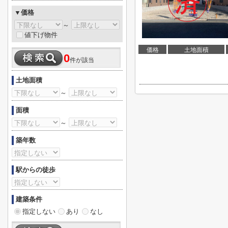
▼価格
～
値下げ物件
価格
土地面積
0
件が該当
土地面積
～
面積
～
築年数
駅からの徒歩
建築条件
指定しない
あり
なし