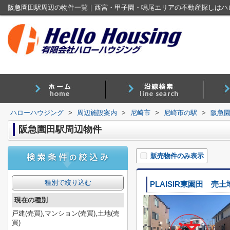
阪急園田駅周辺の物件一覧｜西宮・甲子園・鳴尾エリアの不動産探しはハ
ハローハウジング
>
周辺施設案内
>
尼崎市
>
尼崎市の駅
>
阪急
阪急園田駅周辺物件
販売物件のみ表示
種別で絞り込む
PLAISIR東園田 売土
現在の種別
戸建(売買),マンション(売買),土地(売
買)