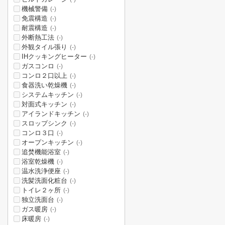
機械警備
(-)
免震構造
(-)
耐震構造
(-)
外断熱工法
(-)
外観タイル張り
(-)
IHクッキングヒーター
(-)
ガスコンロ
(-)
コンロ２口以上
(-)
食器洗い乾燥機
(-)
システムキッチン
(-)
対面式キッチン
(-)
アイランドキッチン
(-)
スロップシンク
(-)
コンロ３口
(-)
オープンキッチン
(-)
追焚機能浴室
(-)
浴室乾燥機
(-)
温水洗浄便座
(-)
洗髪洗面化粧台
(-)
トイレ２ヶ所
(-)
独立洗面台
(-)
ガス暖房
(-)
床暖房
(-)