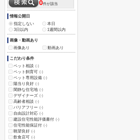
0
件が該当
情報公開日
指定しない
本日
3日以内
1週間以内
画像・動画あり
画像あり
動画あり
こだわり条件
ペット相談
(-)
ペット飼育可
(-)
ペット専用設備
(-)
陽当り良好
(-)
閑静な住宅地
(-)
デザイナーズ
(-)
高齢者相談
(-)
バリアフリー
(-)
自由設計対応
(-)
建設住宅性能評価書付
(-)
住宅性能保証付
(-)
眺望良好
(-)
飲食店可
(-)