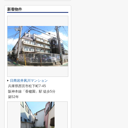
新着物件
日商岩井夙川マンション
兵庫県西宮市松下町7-45
阪神本線「香櫨園」駅 徒歩5分
築52年