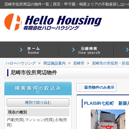
尼崎市役所周辺の物件一覧｜西宮・甲子園・鳴尾エリアの不動産探しはハ
ハローハウジング
>
周辺施設案内
>
尼崎市
>
尼崎市の市役所・区
尼崎市役所周辺物件
販売物件のみ表示
種別で絞り込む
PLAISIR七松町 新
現在の種別
戸建(売買),マンション(売買),土地(売
買)