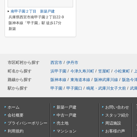
南甲子園２丁目 新築戸建
兵庫県西宮市南甲子園２丁目22-9
阪神本線「甲子園」駅 徒歩17分
新築
市区町村から探す
西宮市
/
伊丹市
町名から探す
浜甲子園
/
今津久寿川町
/
笠屋町
/
小松東町
/
路線から探す
阪神本線
/
東海道本線
/
阪神武庫川線
/
阪急今
駅から探す
甲子園
/
甲子園口
/
鳴尾・武庫川女子大前
/
武
ホーム
新築一戸建
お問い合わせ
会社概要
中古一戸建
スタッフ紹介
プライバシーポリシー
売土地
周辺施設
利用規約
マンション
お客様の声