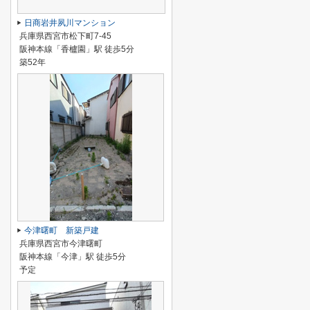
日商岩井夙川マンション
兵庫県西宮市松下町7-45
阪神本線「香櫨園」駅 徒歩5分
築52年
今津曙町 新築戸建
兵庫県西宮市今津曙町
阪神本線「今津」駅 徒歩5分
予定