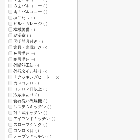
(-)
３面バルコニー
(-)
両面バルコニー
(-)
堀ごたつ
(-)
ビルトガレージ
(-)
機械警備
(-)
給湯室
(-)
照明器具付き
(-)
家具・家電付き
(-)
免震構造
(-)
耐震構造
(-)
外断熱工法
(-)
外観タイル張り
(-)
IHクッキングヒーター
(-)
ガスコンロ
(-)
コンロ２口以上
(-)
冷蔵庫あり
(-)
食器洗い乾燥機
(-)
システムキッチン
(-)
対面式キッチン
(-)
アイランドキッチン
(-)
スロップシンク
(-)
コンロ３口
(-)
オープンキッチン
(-)