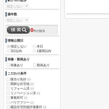
駅からの徒歩
築年数
0
件が該当
情報公開日
指定しない
本日
3日以内
1週間以内
画像・動画あり
画像あり
動画あり
こだわり条件
陽当り良好
(-)
閑静な住宅地
(-)
リフォーム済
(-)
リノベーション済
(-)
事務所可
(-)
バリアフリー
(-)
建設住宅性能評価書付
(-)