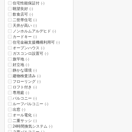
住宅性能保証付
(-)
眺望良好
(-)
飲食店可
(-)
二世帯住宅
(-)
天井が高い
(-)
ノンホルムアルデヒド
(-)
カードキー
(-)
住宅金融支援機構利用可
(-)
オープンハウス
(-)
ガスコンロ設置可
(-)
旗竿地
(-)
好立地
(-)
静かな環境
(-)
建物検査済み
(-)
フローリング
(-)
ロフト付き
(-)
専用庭
(-)
バルコニー
(-)
ルーフバルコニー
(-)
出窓
(-)
オール電化
(-)
二重サッシ
(-)
24時間換気システム
(-)
２面バルコニー