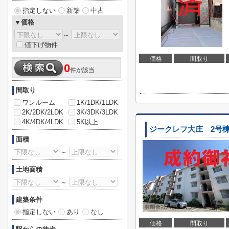
指定しない
新築
中古
▼価格
～
値下げ物件
価格
間取り
0
件が該当
間取り
ワンルーム
1K/1DK/1LDK
2K/2DK/2LDK
3K/3DK/3LDK
4K/4DK/4LDK
5K以上
ジークレフ大庄 2号
面積
～
土地面積
～
建築条件
指定しない
あり
なし
価格
間取り