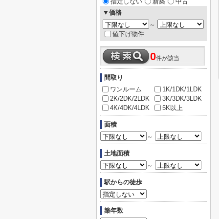
指定しない
新築
中古
▼価格
～
値下げ物件
0
件が該当
間取り
ワンルーム
1K/1DK/1LDK
2K/2DK/2LDK
3K/3DK/3LDK
4K/4DK/4LDK
5K以上
面積
～
土地面積
～
駅からの徒歩
築年数