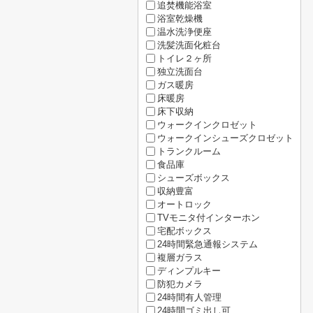
追焚機能浴室
浴室乾燥機
温水洗浄便座
洗髪洗面化粧台
トイレ２ヶ所
独立洗面台
ガス暖房
床暖房
床下収納
ウォークインクロゼット
ウォークインシューズクロゼット
トランクルーム
食品庫
シューズボックス
収納豊富
オートロック
TVモニタ付インターホン
宅配ボックス
24時間緊急通報システム
複層ガラス
ディンプルキー
防犯カメラ
24時間有人管理
24時間ゴミ出し可