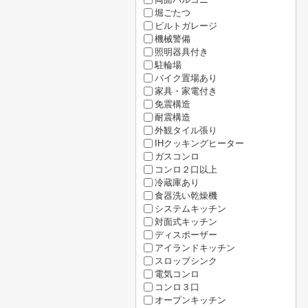
堀ごたつ
ビルトガレージ
機械警備
照明器具付き
駐輪場
バイク置場あり
家具・家電付き
免震構造
耐震構造
外観タイル張り
IHクッキングヒーター
ガスコンロ
コンロ２口以上
冷蔵庫あり
食器洗い乾燥機
システムキッチン
対面式キッチン
ディスポーザー
アイランドキッチン
スロップシンク
電気コンロ
コンロ３口
オープンキッチン