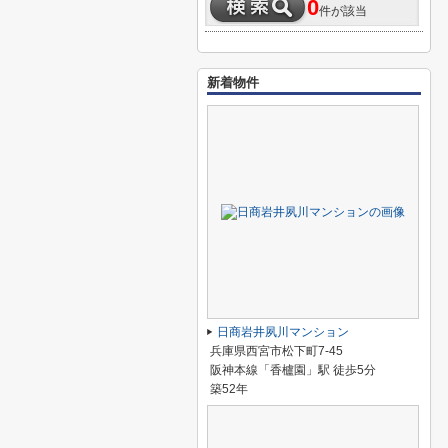
0
件が該当
新着物件
日商岩井夙川マンション
兵庫県西宮市松下町7-45
阪神本線「香櫨園」駅 徒歩5分
築52年