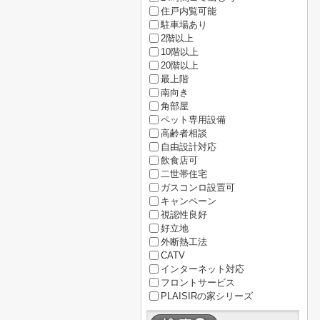
住戸内覧可能
駐車場あり
2階以上
10階以上
20階以上
最上階
南向き
角部屋
ペット専用設備
高齢者相談
自由設計対応
飲食店可
二世帯住宅
ガスコンロ設置可
キャンペーン
視認性良好
好立地
外断熱工法
CATV
インターネット対応
フロントサービス
PLAISIRの家シリーズ