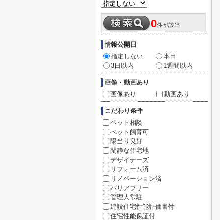
0
件が該当
情報公開日
指定しない
本日
3日以内
1週間以内
画像・動画あり
画像あり
動画あり
こだわり条件
ペット相談
ペット飼育可
陽当り良好
閑静な住宅地
デザイナーズ
リフォーム済
リノベーション済
バリアフリー
管理人常駐
建設住宅性能評価書付
住宅性能保証付