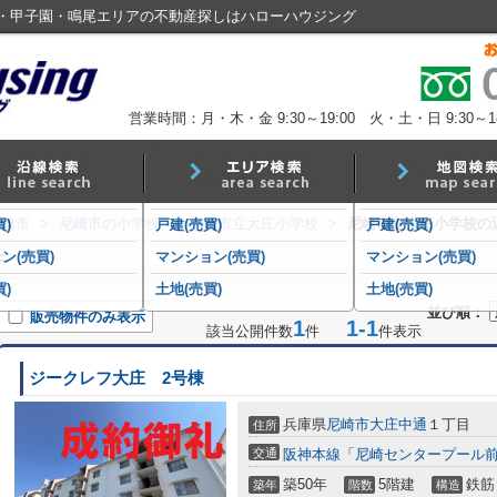
・甲子園・鳴尾エリアの不動産探しはハローハウジング
営業時間：月・木・金 9:30～19:00 火・土・日 9:30～18
尼崎市
>
尼崎市の小学校
>
尼崎市立大庄小学校
>
尼崎市立大庄小学校の
)
戸建(売買)
戸建(売買)
件
ン(売買)
マンション(売買)
マンション(売買)
)
土地(売買)
土地(売買)
並び順：
販売物件のみ表示
1
1-1
該当公開件数
件
件表示
ジークレフ大庄 2号棟
兵庫県
尼崎市
大庄中通
１丁目
住所
交通
阪神本線
「
尼崎センタープール
築50年
5階建
鉄筋
築年
階数
構造