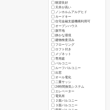
眺望良好
天井が高い
ノンホルムアルデヒド
カードキー
住宅金融支援機構利用可
オープンハウス
旗竿地
静かな環境
建物検査済み
フローリング
ロフト付き
メゾネット
専用庭
バルコニー
ルーフバルコニー
出窓
オール電化
二重サッシ
24時間換気システム
エレベーター
電気有
２面バルコニー
３面バルコニー
両面バルコニー