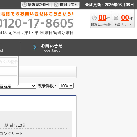
最終更新：2026年08月08日
00
00
件
件
最近見た物件
検討リスト
:00
定休日：第1・第3火曜日/毎週水曜日
近くの物件
表示件数：
前
」駅 徒歩18分
コンクリート