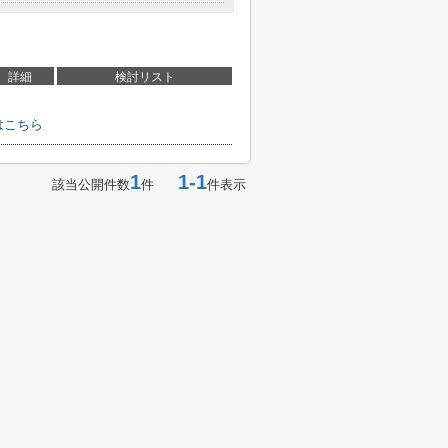
詳細
検討リスト
はこちら
1
1-1
該当公開件数
件
件表示