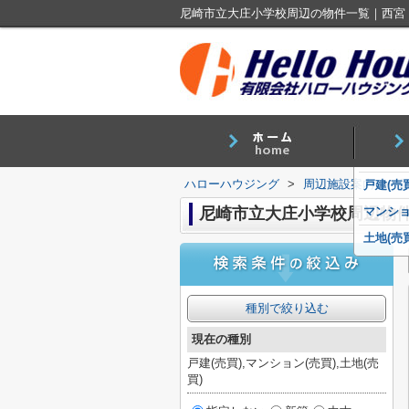
尼崎市立大庄小学校周辺の物件一覧｜西宮
ハローハウジング
>
周辺施設案内
>
戸建(売買
尼崎市立大庄小学校周辺物
マンショ
土地(売買
種別で絞り込む
現在の種別
戸建(売買),マンション(売買),土地(売
買)