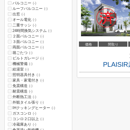
バルコニー
(-)
ルーフバルコニー
(-)
出窓
(-)
オール電化
(-)
二重サッシ
(-)
24時間換気システム
(-)
２面バルコニー
(-)
３面バルコニー
(-)
価格
間取り
両面バルコニー
(-)
堀ごたつ
(-)
ビルトガレージ
(-)
PLAI
機械警備
(-)
給湯室
(-)
照明器具付き
(-)
家具・家電付き
(-)
免震構造
(-)
耐震構造
(-)
外断熱工法
(-)
外観タイル張り
(-)
IHクッキングヒーター
(-)
ガスコンロ
(-)
コンロ２口以上
(-)
冷蔵庫あり
(-)
食器洗い乾燥機