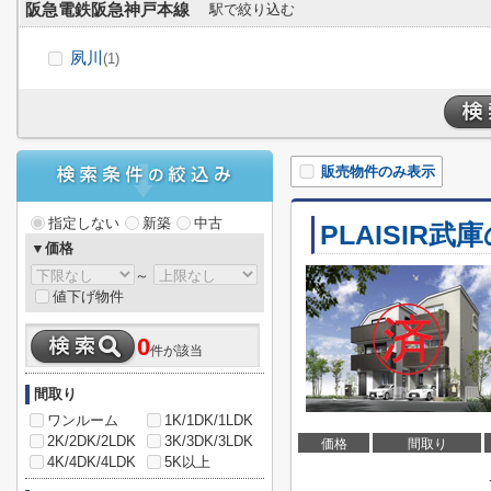
阪急電鉄阪急神戸本線
駅で絞り込む
夙川
(1)
販売物件のみ表示
指定しない
新築
中古
PLAISIR
▼価格
～
値下げ物件
0
件が該当
間取り
ワンルーム
1K/1DK/1LDK
2K/2DK/2LDK
3K/3DK/3LDK
価格
間取り
4K/4DK/4LDK
5K以上