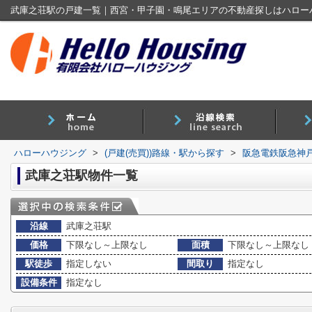
武庫之荘駅の戸建一覧｜西宮・甲子園・鳴尾エリアの不動産探しはハロー
ハローハウジング
>
(戸建(売買))路線・駅から探す
>
阪急電鉄阪急神
武庫之荘駅物件一覧
沿線
武庫之荘駅
価格
下限なし～上限なし
面積
下限なし～上限なし
駅徒歩
指定しない
間取り
指定なし
設備条件
指定なし