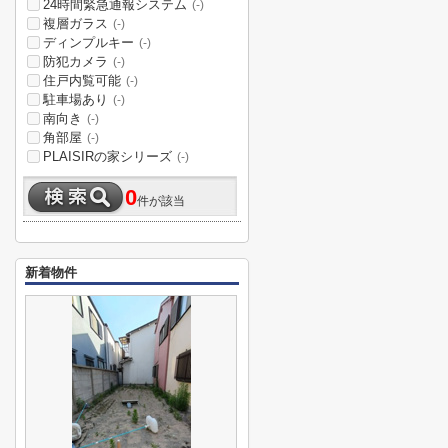
24時間緊急通報システム
(-)
複層ガラス
(-)
ディンプルキー
(-)
防犯カメラ
(-)
住戸内覧可能
(-)
駐車場あり
(-)
南向き
(-)
角部屋
(-)
PLAISIRの家シリーズ
(-)
0
件が該当
新着物件