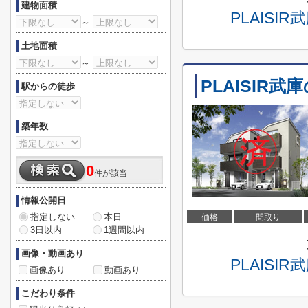
建物面積
PLAIS
～
土地面積
～
PLAISIR
駅からの徒歩
築年数
0
件が該当
情報公開日
指定しない
本日
価格
間取り
3日以内
1週間以内
画像・動画あり
PLAIS
画像あり
動画あり
こだわり条件