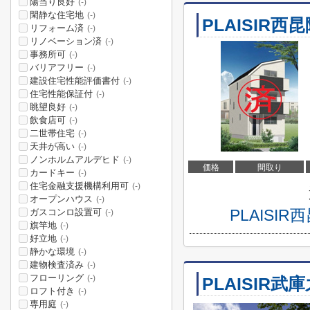
陽当り良好
(-)
閑静な住宅地
(-)
PLAISIR
リフォーム済
(-)
リノベーション済
(-)
事務所可
(-)
バリアフリー
(-)
建設住宅性能評価書付
(-)
住宅性能保証付
(-)
眺望良好
(-)
飲食店可
(-)
二世帯住宅
(-)
天井が高い
(-)
ノンホルムアルデヒド
(-)
価格
間取り
カードキー
(-)
住宅金融支援機構利用可
(-)
オープンハウス
(-)
PLAIS
ガスコンロ設置可
(-)
旗竿地
(-)
好立地
(-)
静かな環境
(-)
建物検査済み
(-)
フローリング
(-)
PLAISIR武
ロフト付き
(-)
専用庭
(-)