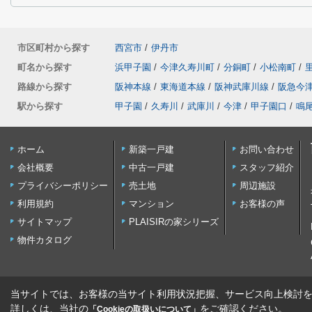
市区町村から探す
西宮市
/
伊丹市
町名から探す
浜甲子園
/
今津久寿川町
/
分銅町
/
小松南町
/
路線から探す
阪神本線
/
東海道本線
/
阪神武庫川線
/
阪急今
駅から探す
甲子園
/
久寿川
/
武庫川
/
今津
/
甲子園口
/
鳴
ホーム
新築一戸建
お問い合わせ
会社概要
中古一戸建
スタッフ紹介
プライバシーポリシー
売土地
周辺施設
利用規約
マンション
お客様の声
サイトマップ
PLAISIRの家シリーズ
物件カタログ
当サイトでは、お客様の当サイト利用状況把握、サービス向上検討を目
詳しくは、当社の
をご確認ください。
「Cookieの取扱いについて」