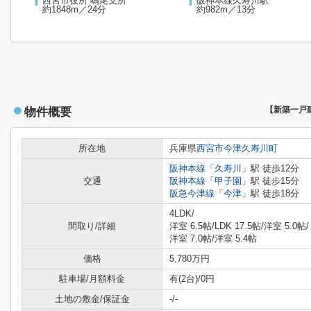
西宮市役所 鳴尾支所
阪神本線久寿川駅
約1848m／24分
約982m／13分
物件概要
【新築一戸
所在地
兵庫県
西宮市
今津久寿川町
阪神本線
「
久寿川
」駅 徒歩12分
交通
阪神本線
「
甲子園
」駅 徒歩15分
阪急今津線
「
今津
」駅 徒歩18分
4LDK/
間取り/詳細
洋室 6.5帖
/
LDK 17.5帖
/
洋室 5.0帖
/
洋室 7.0帖
/
洋室 5.4帖
価格
5,780万円
駐車場/月額料金
有(2台)/0円
土地の敷金/保証金
-/-