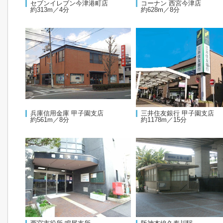
セブンイレブン今津港町店
コーナン 西宮今津店
約313m／4分
約628m／8分
兵庫信用金庫 甲子園支店
三井住友銀行 甲子園支店
約561m／8分
約1178m／15分