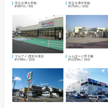
市立今津小学校
市立今津中学校
約607m／8分
約752m／10分
マルアイ 西宮今津店
ららぽーと甲子園
約748m／10分
約1203m／16分