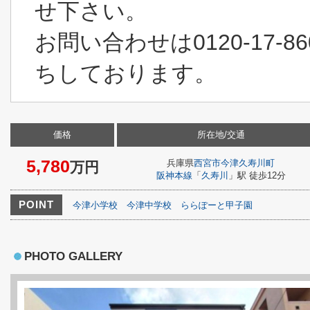
せ下さい。
お問い合わせは0120-17-860
ちしております。
価格
所在地/交通
5,780
兵庫県
西宮市
今津久寿川町
万円
阪神本線
「
久寿川
」駅 徒歩12分
POINT
今津小学校
今津中学校
ららぽーと甲子園
PHOTO GALLERY