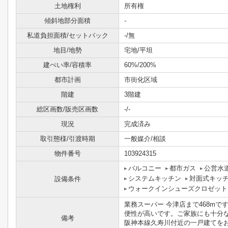
土地権利
所有権
傾斜地部分面積
-
私道負担面積/セットバック
-/無
地目/地勢
宅地/平坦
建ぺい率/容積率
60%/200%
都市計画
市街化区域
階建
3階建
総区画数/販売区画数
-/-
現況
完成済み
取引態様/引渡時期
一般媒介/相談
物件番号
103924315
バルコニー
都市ガス
公営水
システムキッチン
対面式キッ
設備条件
ウォークインシューズクロゼット
業務スーパー 今津店まで468m
便性が高いです。ご家族にも十分な
備考
阪神本線久寿川付近の一戸建てをお探