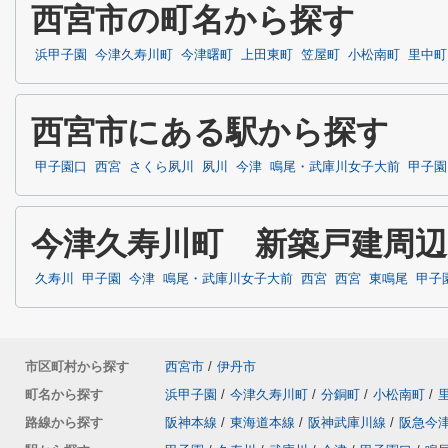
西宮市の町名から探す
浜甲子園
今津久寿川町
今津曙町
上田東町
笠屋町
小松南町
里中町
西宮市にある駅から探す
甲子園口
西宮
さくら夙川
夙川
今津
鳴尾・武庫川女子大前
甲子園
今津久寿川町 新築戸建周
久寿川
甲子園
今津
鳴尾・武庫川女子大前
西宮
西宮
東鳴尾
甲子
市区町村から探す
西宮市
/
伊丹市
町名から探す
浜甲子園
/
今津久寿川町
/
分銅町
/
小松南町
/
路線から探す
阪神本線
/
東海道本線
/
阪神武庫川線
/
阪急今