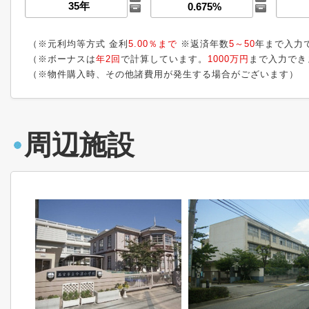
（※元利均等方式 金利
5.00％まで
※返済年数
5～50
年まで入力
（※ボーナスは
年2回
で計算しています。
1000万円
まで入力でき
（※物件購入時、その他諸費用が発生する場合がございます）
周辺施設