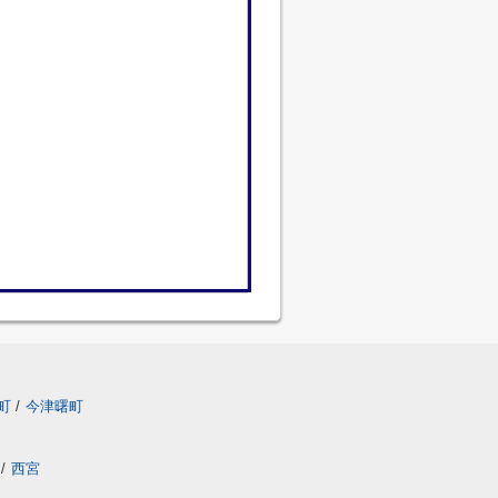
町
/
今津曙町
/
西宮