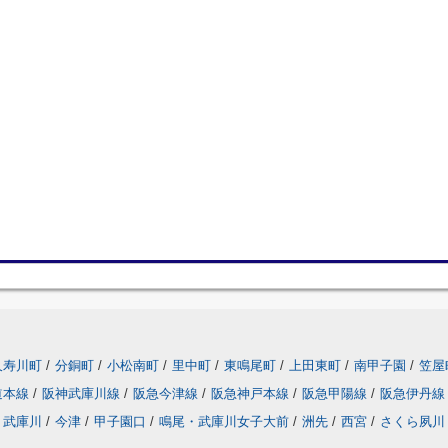
久寿川町
/
分銅町
/
小松南町
/
里中町
/
東鳴尾町
/
上田東町
/
南甲子園
/
笠屋
道本線
/
阪神武庫川線
/
阪急今津線
/
阪急神戸本線
/
阪急甲陽線
/
阪急伊丹線
武庫川
/
今津
/
甲子園口
/
鳴尾・武庫川女子大前
/
洲先
/
西宮
/
さくら夙川