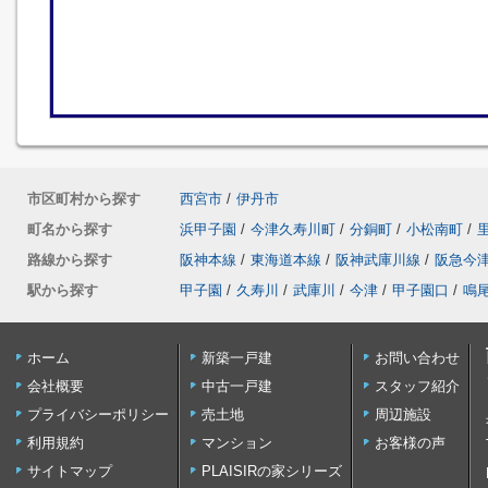
市区町村から探す
西宮市
/
伊丹市
町名から探す
浜甲子園
/
今津久寿川町
/
分銅町
/
小松南町
/
路線から探す
阪神本線
/
東海道本線
/
阪神武庫川線
/
阪急今
駅から探す
甲子園
/
久寿川
/
武庫川
/
今津
/
甲子園口
/
鳴
ホーム
新築一戸建
お問い合わせ
会社概要
中古一戸建
スタッフ紹介
プライバシーポリシー
売土地
周辺施設
利用規約
マンション
お客様の声
サイトマップ
PLAISIRの家シリーズ