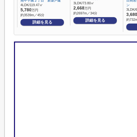
南甲子園２丁目 新築戸建
日商岩
3LDK/73.80㎡
4LDK/119.47㎡
ン
2,668
万円
5,780
3LDK/
万円
約2697m／34分
3,68
約3539m／45分
約732
詳細を見る
詳細を見る