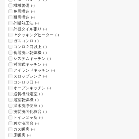
機械警備
(-)
免震構造
(-)
耐震構造
(-)
外断熱工法
(-)
外観タイル張り
(-)
IHクッキングヒーター
(-)
ガスコンロ
(-)
コンロ２口以上
(-)
食器洗い乾燥機
(-)
システムキッチン
(-)
対面式キッチン
(-)
アイランドキッチン
(-)
スロップシンク
(-)
コンロ３口
(-)
オープンキッチン
(-)
追焚機能浴室
(-)
浴室乾燥機
(-)
温水洗浄便座
(-)
洗髪洗面化粧台
(-)
トイレ２ヶ所
(-)
独立洗面台
(-)
ガス暖房
(-)
床暖房
(-)