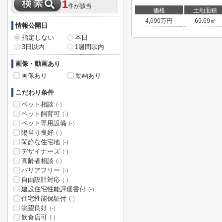
1
件が該当
価格
土地面積
4,690
万円
69.69㎡
情報公開日
指定しない
本日
3日以内
1週間以内
画像・動画あり
画像あり
動画あり
こだわり条件
ペット相談
(-)
ペット飼育可
(-)
ペット専用設備
(-)
陽当り良好
(-)
閑静な住宅地
(-)
デザイナーズ
(-)
高齢者相談
(-)
バリアフリー
(-)
自由設計対応
(-)
建設住宅性能評価書付
(-)
住宅性能保証付
(-)
眺望良好
(-)
飲食店可
(-)