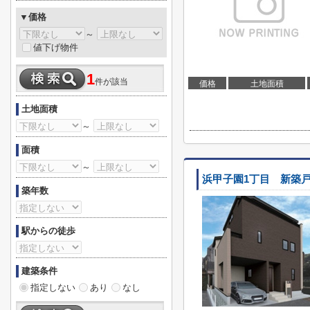
▼価格
～
値下げ物件
1
件が該当
価格
土地面積
土地面積
～
面積
～
浜甲子園1丁目 新築
築年数
駅からの徒歩
建築条件
指定しない
あり
なし