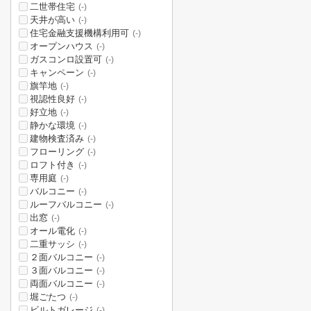
二世帯住宅
(-)
天井が高い
(-)
住宅金融支援機構利用可
(-)
オープンハウス
(-)
ガスコンロ設置可
(-)
キャンペーン
(-)
旗竿地
(-)
視認性良好
(-)
好立地
(-)
静かな環境
(-)
建物検査済み
(-)
フローリング
(-)
ロフト付き
(-)
専用庭
(-)
バルコニー
(-)
ルーフバルコニー
(-)
出窓
(-)
オール電化
(-)
二重サッシ
(-)
２面バルコニー
(-)
３面バルコニー
(-)
両面バルコニー
(-)
堀ごたつ
(-)
ビルトガレージ
(-)