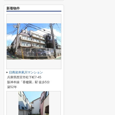
新着物件
日商岩井夙川マンション
兵庫県西宮市松下町7-45
阪神本線「香櫨園」駅 徒歩5分
築52年