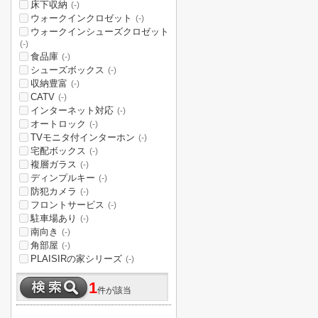
床下収納
(-)
ウォークインクロゼット
(-)
ウォークインシューズクロゼット
(-)
食品庫
(-)
シューズボックス
(-)
収納豊富
(-)
CATV
(-)
インターネット対応
(-)
オートロック
(-)
TVモニタ付インターホン
(-)
宅配ボックス
(-)
複層ガラス
(-)
ディンプルキー
(-)
防犯カメラ
(-)
フロントサービス
(-)
駐車場あり
(-)
南向き
(-)
角部屋
(-)
PLAISIRの家シリーズ
(-)
1
件が該当