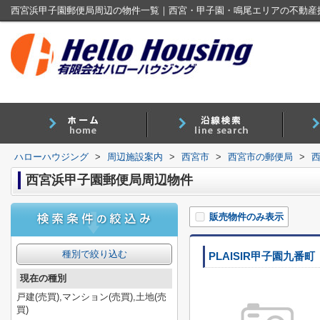
西宮浜甲子園郵便局周辺の物件一覧｜西宮・甲子園・鳴尾エリアの不動産
ハローハウジング
>
周辺施設案内
>
西宮市
>
西宮市の郵便局
>
西宮浜甲子園郵便局周辺物件
販売物件のみ表示
種別で絞り込む
PLAISIR甲子園九番町
現在の種別
戸建(売買),マンション(売買),土地(売
買)