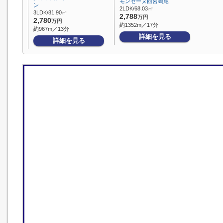
モンセーヌ西宮鳴尾
ン
2LDK/68.03㎡
3LDK/81.90㎡
2,788
万円
2,780
万円
約1352m／17分
約967m／13分
詳細を見る
詳細を見る