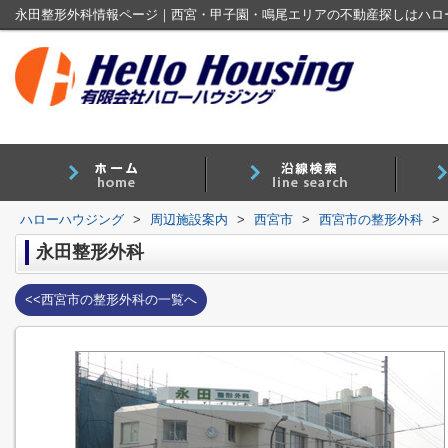
永田整形外科情報ページ｜西宮・甲子園・鳴尾エリアの不動産探しはハロ
ハローハウジング
>
周辺施設案内
>
西宮市
>
西宮市の整形外科
>
永田整形外科
<<西宮市の整形外科の一覧へ