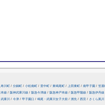
久寿川町
/
分銅町
/
小松南町
/
里中町
/
東鳴尾町
/
上田東町
/
南甲子園
/
笠屋
道本線
/
阪神武庫川線
/
阪急今津線
/
阪急神戸本線
/
阪急甲陽線
/
阪急伊丹線
武庫川
/
今津
/
甲子園口
/
鳴尾・武庫川女子大前
/
洲先
/
西宮
/
さくら夙川