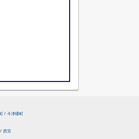
町
/
今津曙町
/
西宮