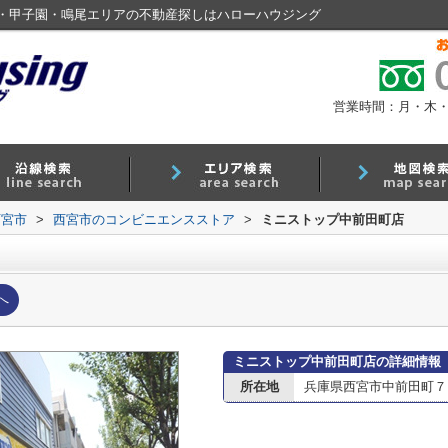
・甲子園・鳴尾エリアの不動産探しはハローハウジング
営業時間：月・木・金 9
西宮市
>
西宮市のコンビニエンスストア
>
ミニストップ中前田町店
へ
ミニストップ中前田町店の詳細情報
所在地
兵庫県西宮市中前田町７