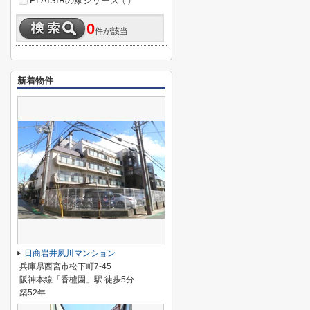
PLAISIRの家シリーズ
(-)
0
件が該当
新着物件
日商岩井夙川マンション
兵庫県西宮市松下町7-45
阪神本線「香櫨園」駅 徒歩5分
築52年