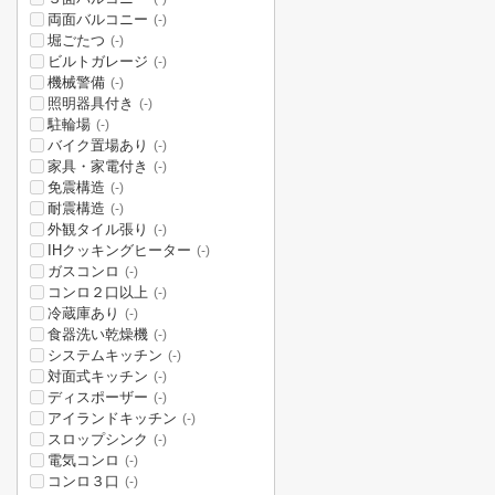
両面バルコニー
(-)
堀ごたつ
(-)
ビルトガレージ
(-)
機械警備
(-)
照明器具付き
(-)
駐輪場
(-)
バイク置場あり
(-)
家具・家電付き
(-)
免震構造
(-)
耐震構造
(-)
外観タイル張り
(-)
IHクッキングヒーター
(-)
ガスコンロ
(-)
コンロ２口以上
(-)
冷蔵庫あり
(-)
食器洗い乾燥機
(-)
システムキッチン
(-)
対面式キッチン
(-)
ディスポーザー
(-)
アイランドキッチン
(-)
スロップシンク
(-)
電気コンロ
(-)
コンロ３口
(-)