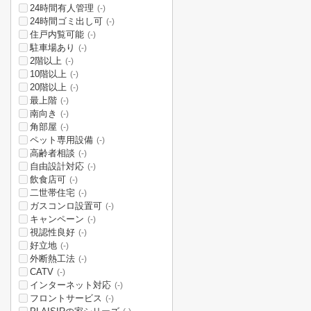
24時間有人管理
(-)
24時間ゴミ出し可
(-)
住戸内覧可能
(-)
駐車場あり
(-)
2階以上
(-)
10階以上
(-)
20階以上
(-)
最上階
(-)
南向き
(-)
角部屋
(-)
ペット専用設備
(-)
高齢者相談
(-)
自由設計対応
(-)
飲食店可
(-)
二世帯住宅
(-)
ガスコンロ設置可
(-)
キャンペーン
(-)
視認性良好
(-)
好立地
(-)
外断熱工法
(-)
CATV
(-)
インターネット対応
(-)
フロントサービス
(-)