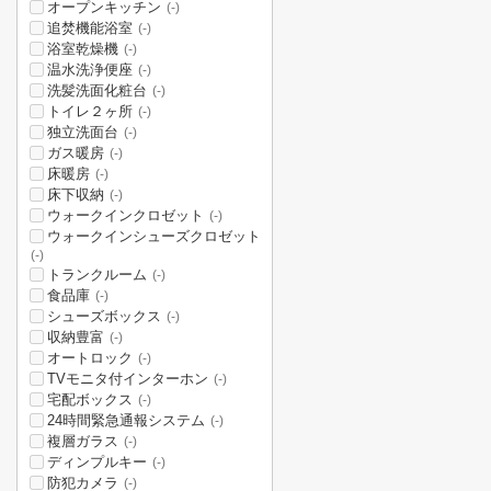
オープンキッチン
(-)
追焚機能浴室
(-)
浴室乾燥機
(-)
温水洗浄便座
(-)
洗髪洗面化粧台
(-)
トイレ２ヶ所
(-)
独立洗面台
(-)
ガス暖房
(-)
床暖房
(-)
床下収納
(-)
ウォークインクロゼット
(-)
ウォークインシューズクロゼット
(-)
トランクルーム
(-)
食品庫
(-)
シューズボックス
(-)
収納豊富
(-)
オートロック
(-)
TVモニタ付インターホン
(-)
宅配ボックス
(-)
24時間緊急通報システム
(-)
複層ガラス
(-)
ディンプルキー
(-)
防犯カメラ
(-)