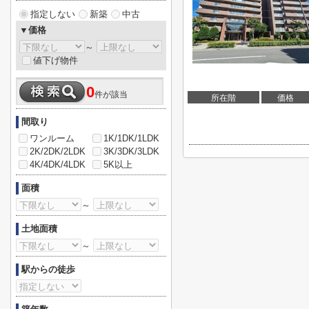
指定しない
新築
中古
▼価格
～
値下げ物件
0
件が該当
所在階
価格
間取り
ワンルーム
1K/1DK/1LDK
2K/2DK/2LDK
3K/3DK/3LDK
4K/4DK/4LDK
5K以上
面積
～
土地面積
～
駅からの徒歩