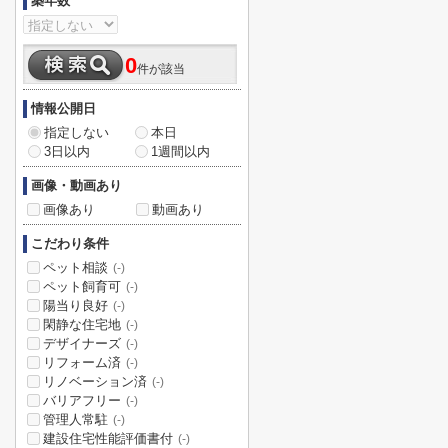
築年数
0
件が該当
情報公開日
指定しない
本日
3日以内
1週間以内
画像・動画あり
画像あり
動画あり
こだわり条件
ペット相談
(-)
ペット飼育可
(-)
陽当り良好
(-)
閑静な住宅地
(-)
デザイナーズ
(-)
リフォーム済
(-)
リノベーション済
(-)
バリアフリー
(-)
管理人常駐
(-)
建設住宅性能評価書付
(-)