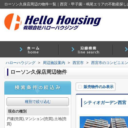
ローソン久保店周辺の物件一覧｜西宮・甲子園・鳴尾エリアの不動産探し
ハローハウジング
>
周辺施設案内
>
西宮市
>
西宮市のコンビニエ
ローソン久保店周辺物件
販売物件のみ表示
種別で絞り込む
シティオガーデン西宮
現在の種別
戸建(売買),マンション(売買),土地(売
買)