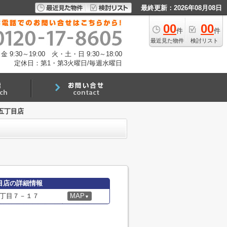
最終更新：2026年08月08日
00
00
件
件
最近見た物件
検討リスト
:30～19:00 火・土・日 9:30～18:00
定休日：第1・第3火曜日/毎週水曜日
五丁目店
目店の詳細情報
丁目７－１７
MAP
▼