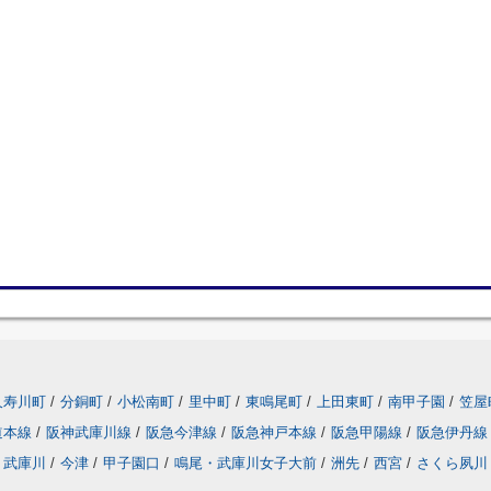
久寿川町
/
分銅町
/
小松南町
/
里中町
/
東鳴尾町
/
上田東町
/
南甲子園
/
笠屋
道本線
/
阪神武庫川線
/
阪急今津線
/
阪急神戸本線
/
阪急甲陽線
/
阪急伊丹線
武庫川
/
今津
/
甲子園口
/
鳴尾・武庫川女子大前
/
洲先
/
西宮
/
さくら夙川