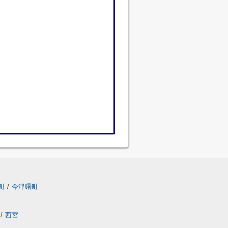
町
/
今津曙町
/
西宮