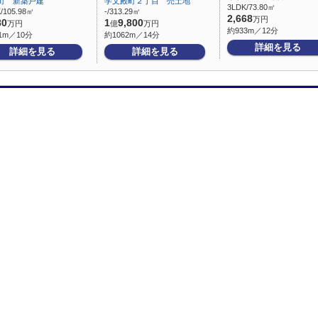
町 新築戸建
学文殿町２丁目 売土地
3LDK/73.80㎡
/105.98㎡
-/313.29㎡
2,668
万円
80
1
9,800
万円
億
万円
約933m／12分
1m／10分
約1062m／14分
詳細を見る
詳細を見る
詳細を見る