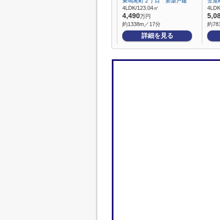
東鳴尾町２丁目 新築戸建
笠屋
4LDK/123.04㎡
4LDK
4,490
5,0
万円
約1338m／17分
約78
詳細を見る