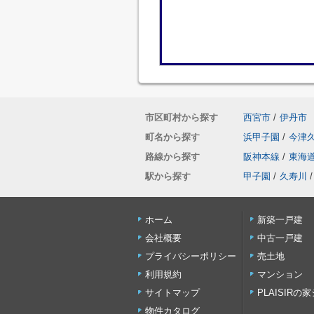
市区町村から探す
西宮市
/
伊丹市
町名から探す
浜甲子園
/
今津
路線から探す
阪神本線
/
東海
駅から探す
甲子園
/
久寿川
/
ホーム
新築一戸建
会社概要
中古一戸建
プライバシーポリシー
売土地
利用規約
マンション
サイトマップ
PLAISIRの
物件カタログ