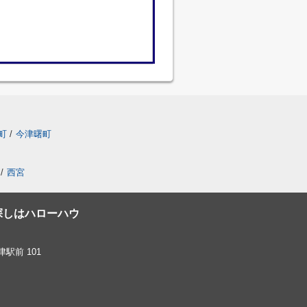
町
/
今津曙町
/
西宮
探しはハローハウ
駅前 101