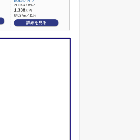
武庫川ハイツ
2LDK/47.89㎡
1,338
万円
約827m／11分
詳細を見る