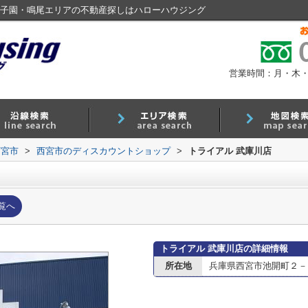
甲子園・鳴尾エリアの不動産探しはハローハウジング
営業時間：月・木・金 9
西宮市
>
西宮市のディスカウントショップ
>
トライアル 武庫川店
覧へ
トライアル 武庫川店の詳細情報
所在地
兵庫県西宮市池開町２－