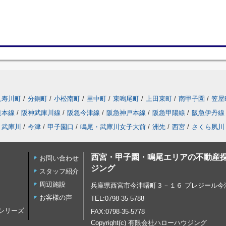
久寿川町
/
分銅町
/
小松南町
/
里中町
/
東鳴尾町
/
上田東町
/
南甲子園
/
笠屋
道本線
/
阪神武庫川線
/
阪急今津線
/
阪急神戸本線
/
阪急甲陽線
/
阪急伊丹線
武庫川
/
今津
/
甲子園口
/
鳴尾・武庫川女子大前
/
洲先
/
西宮
/
さくら夙川
西宮・甲子園・鳴尾エリアの不動産
お問い合わせ
ジング
スタッフ紹介
周辺施設
兵庫県西宮市今津曙町３－１６ プレジール今津
お客様の声
TEL:0798-35-5788
家シリーズ
FAX:0798-35-5778
Copyright(c) 有限会社ハローハウジング