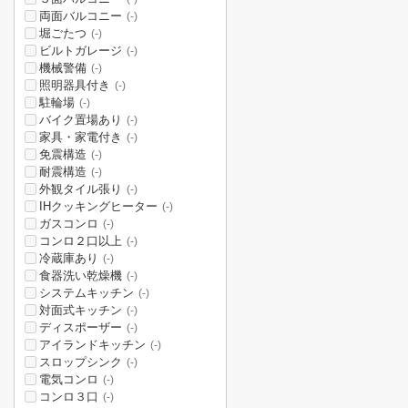
両面バルコニー
(-)
堀ごたつ
(-)
ビルトガレージ
(-)
機械警備
(-)
照明器具付き
(-)
駐輪場
(-)
バイク置場あり
(-)
家具・家電付き
(-)
免震構造
(-)
耐震構造
(-)
外観タイル張り
(-)
IHクッキングヒーター
(-)
ガスコンロ
(-)
コンロ２口以上
(-)
冷蔵庫あり
(-)
食器洗い乾燥機
(-)
システムキッチン
(-)
対面式キッチン
(-)
ディスポーザー
(-)
アイランドキッチン
(-)
スロップシンク
(-)
電気コンロ
(-)
コンロ３口
(-)