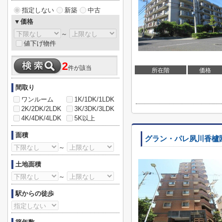
指定しない
新築
中古
▼価格
～
値下げ物件
2
件が該当
所在階
価格
間取り
ワンルーム
1K/1DK/1LDK
2K/2DK/2LDK
3K/3DK/3LDK
4K/4DK/4LDK
5K以上
面積
グラン・パレ夙川香櫨
～
土地面積
～
駅からの徒歩