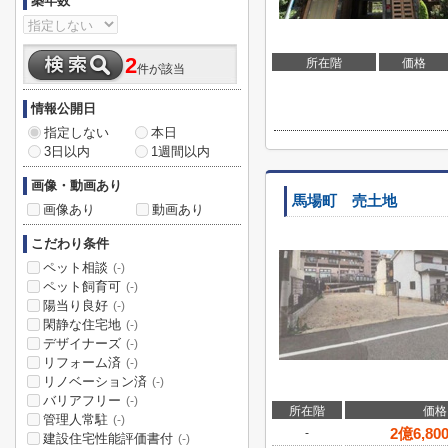
築年数
2
所在階
価格
件が該当
情報公開日
指定しない
本日
3日以内
1週間以内
画像・動画あり
馬場町 売土地
画像あり
動画あり
こだわり条件
ペット相談
(-)
ペット飼育可
(-)
陽当り良好
(-)
閑静な住宅地
(-)
デザイナーズ
(-)
リフォーム済
(-)
リノベーション済
(-)
バリアフリー
(-)
所在階
価格
管理人常駐
(-)
2
億
6,80
-
建設住宅性能評価書付
(-)