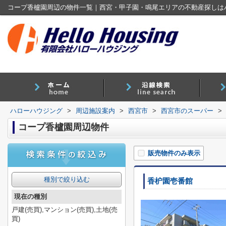
コープ香櫨園周辺の物件一覧｜西宮・甲子園・鳴尾エリアの不動産探しは
ハローハウジング
>
周辺施設案内
>
西宮市
>
西宮市のスーパー
>
コープ香櫨園周辺物件
販売物件のみ表示
種別で絞り込む
香枦園壱番館
現在の種別
戸建(売買),マンション(売買),土地(売
買)