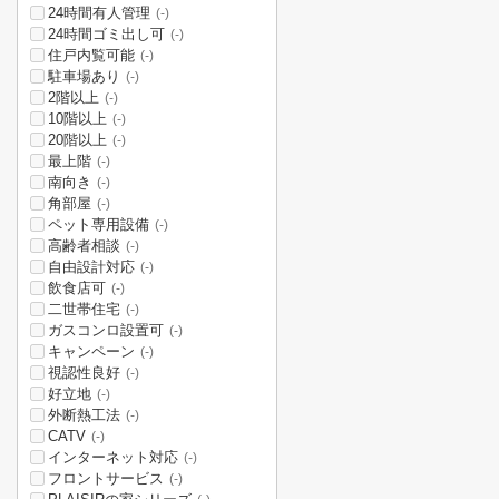
24時間有人管理
(-)
24時間ゴミ出し可
(-)
住戸内覧可能
(-)
駐車場あり
(-)
2階以上
(-)
10階以上
(-)
20階以上
(-)
最上階
(-)
南向き
(-)
角部屋
(-)
ペット専用設備
(-)
高齢者相談
(-)
自由設計対応
(-)
飲食店可
(-)
二世帯住宅
(-)
ガスコンロ設置可
(-)
キャンペーン
(-)
視認性良好
(-)
好立地
(-)
外断熱工法
(-)
CATV
(-)
インターネット対応
(-)
フロントサービス
(-)