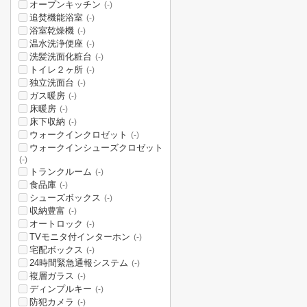
オープンキッチン
(-)
追焚機能浴室
(-)
浴室乾燥機
(-)
温水洗浄便座
(-)
洗髪洗面化粧台
(-)
トイレ２ヶ所
(-)
独立洗面台
(-)
ガス暖房
(-)
床暖房
(-)
床下収納
(-)
ウォークインクロゼット
(-)
ウォークインシューズクロゼット
(-)
トランクルーム
(-)
食品庫
(-)
シューズボックス
(-)
収納豊富
(-)
オートロック
(-)
TVモニタ付インターホン
(-)
宅配ボックス
(-)
24時間緊急通報システム
(-)
複層ガラス
(-)
ディンプルキー
(-)
防犯カメラ
(-)