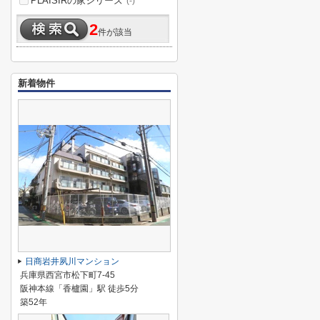
PLAISIRの家シリーズ
(-)
2
件が該当
新着物件
日商岩井夙川マンション
兵庫県西宮市松下町7-45
阪神本線「香櫨園」駅 徒歩5分
築52年