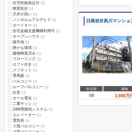
住宅性能保証付
(-)
眺望良好
(-)
天井が高い
(-)
ノンホルムアルデヒド
(-)
日商岩井夙川マンショ
カードキー
(-)
住宅金融支援機構利用可
(-)
オープンハウス
(-)
旗竿地
(-)
静かな環境
(-)
建物検査済み
(-)
フローリング
(-)
ロフト付き
(-)
メゾネット
(-)
専用庭
(-)
バルコニー
(-)
ルーフバルコニー
(-)
所在階
価格
出窓
(-)
2,690
万
3階
オール電化
(-)
二重サッシ
(-)
24時間換気システム
(-)
エレベーター
(-)
電気有
(-)
２面バルコニー
(-)
３面バルコニー
(-)