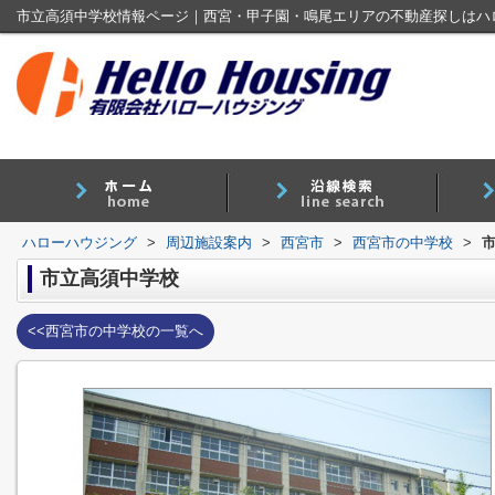
市立高須中学校情報ページ｜西宮・甲子園・鳴尾エリアの不動産探しはハ
ハローハウジング
>
周辺施設案内
>
西宮市
>
西宮市の中学校
>
市立高須中学校
<<西宮市の中学校の一覧へ