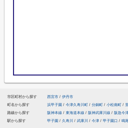
市区町村から探す
西宮市
/
伊丹市
町名から探す
浜甲子園
/
今津久寿川町
/
分銅町
/
小松南町
/
路線から探す
阪神本線
/
東海道本線
/
阪神武庫川線
/
阪急今
駅から探す
甲子園
/
久寿川
/
武庫川
/
今津
/
甲子園口
/
鳴