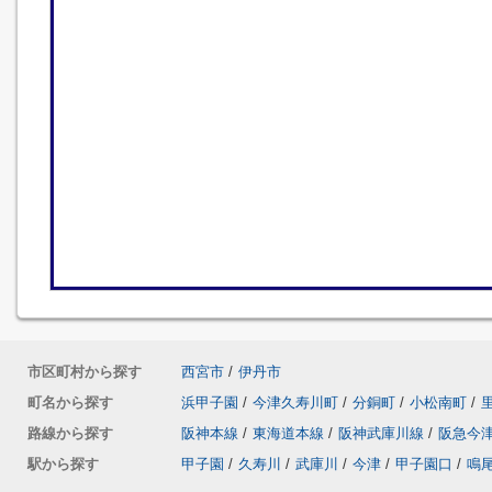
市区町村から探す
西宮市
/
伊丹市
町名から探す
浜甲子園
/
今津久寿川町
/
分銅町
/
小松南町
/
路線から探す
阪神本線
/
東海道本線
/
阪神武庫川線
/
阪急今
駅から探す
甲子園
/
久寿川
/
武庫川
/
今津
/
甲子園口
/
鳴