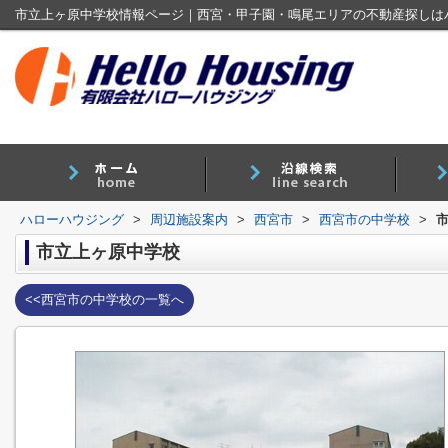
市立上ヶ原中学校情報ページ｜西宮・甲子園・鳴尾エリアの不動産探しは
ハローハウジング
>
周辺施設案内
>
西宮市
>
西宮市の中学校
>
市立上ヶ原中学校
<<西宮市の中学校の一覧へ