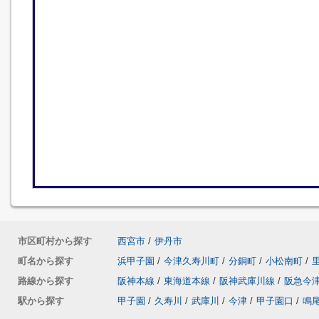
市区町村から探す
西宮市
/
伊丹市
町名から探す
浜甲子園
/
今津久寿川町
/
分銅町
/
小松南町
/
路線から探す
阪神本線
/
東海道本線
/
阪神武庫川線
/
阪急今
駅から探す
甲子園
/
久寿川
/
武庫川
/
今津
/
甲子園口
/
鳴