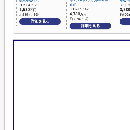
鳴尾小松住宅
ザ・パークハウス甲子園若
小松南
3DK/64.89㎡
草町
3LDK/
1,530
3LDK/81.41㎡
3,88
万円
4,780
万円
約386m／5分
約692
約352m／5分
詳細を見る
詳細を見る