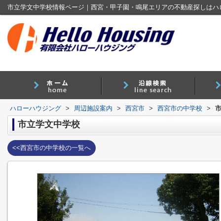
市立学文中学校情報ページ｜西宮・甲子園・鳴尾エリアの不動産探しはハ
ハローハウジング
>
周辺施設案内
>
西宮市
>
西宮市の中学校
>
市立学文中学校
<<西宮市の中学校の一覧へ