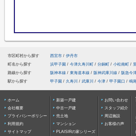
市区町村から探す
西宮市
/
伊丹市
町名から探す
浜甲子園
/
今津久寿川町
/
分銅町
/
小松南町
/
路線から探す
阪神本線
/
東海道本線
/
阪神武庫川線
/
阪急今
駅から探す
甲子園
/
久寿川
/
武庫川
/
今津
/
甲子園口
/
鳴
ホーム
新築一戸建
お問い合わせ
会社概要
中古一戸建
スタッフ紹介
プライバシーポリシー
売土地
周辺施設
利用規約
マンション
お客様の声
サイトマップ
PLAISIRの家シリーズ