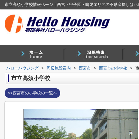
市立高須小学校情報ページ｜西宮・甲子園・鳴尾エリアの不動産探しはハ
ハローハウジング
>
周辺施設案内
>
西宮市
>
西宮市の小学校
>
市立高須小学校
<<西宮市の小学校の一覧へ