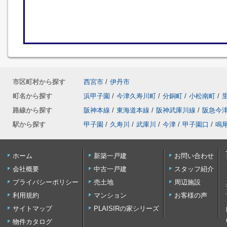
市区町村から探す
西宮市
/
伊丹市
町名から探す
浜甲子園
/
今津久寿川町
/
分銅町
/
小松南町
/
路線から探す
阪神本線
/
東海道本線
/
阪神武庫川線
/
阪急今
駅から探す
甲子園
/
久寿川
/
武庫川
/
今津
/
甲子園口
/
鳴
ホーム
新築一戸建
お問い合わせ
会社概要
中古一戸建
スタッフ紹介
プライバシーポリシー
売土地
周辺施設
利用規約
マンション
お客様の声
サイトマップ
PLAISIRの家シリーズ
物件カタログ