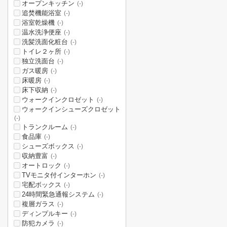
オープンキッチン
(-)
追焚機能浴室
(-)
浴室乾燥機
(-)
温水洗浄便座
(-)
洗髪洗面化粧台
(-)
トイレ２ヶ所
(-)
独立洗面台
(-)
ガス暖房
(-)
床暖房
(-)
床下収納
(-)
ウォークインクロゼット
(-)
ウォークインシューズクロゼット
(-)
トランクルーム
(-)
食品庫
(-)
シューズボックス
(-)
収納豊富
(-)
オートロック
(-)
TVモニタ付インターホン
(-)
宅配ボックス
(-)
24時間緊急通報システム
(-)
複層ガラス
(-)
ディンプルキー
(-)
防犯カメラ
(-)