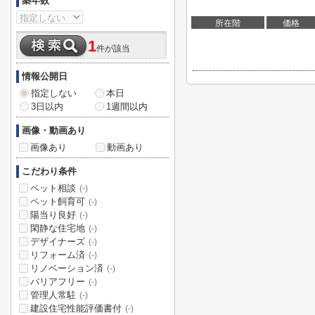
築年数
所在階
価格
1
件が該当
情報公開日
指定しない
本日
3日以内
1週間以内
画像・動画あり
画像あり
動画あり
こだわり条件
ペット相談
(-)
ペット飼育可
(-)
陽当り良好
(-)
閑静な住宅地
(-)
デザイナーズ
(-)
リフォーム済
(-)
リノベーション済
(-)
バリアフリー
(-)
管理人常駐
(-)
建設住宅性能評価書付
(-)