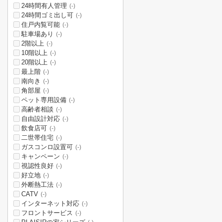
24時間有人管理
(-)
24時間ゴミ出し可
(-)
住戸内覧可能
(-)
駐車場あり
(-)
2階以上
(-)
10階以上
(-)
20階以上
(-)
最上階
(-)
南向き
(-)
角部屋
(-)
ペット専用設備
(-)
高齢者相談
(-)
自由設計対応
(-)
飲食店可
(-)
二世帯住宅
(-)
ガスコンロ設置可
(-)
キャンペーン
(-)
視認性良好
(-)
好立地
(-)
外断熱工法
(-)
CATV
(-)
インターネット対応
(-)
フロントサービス
(-)