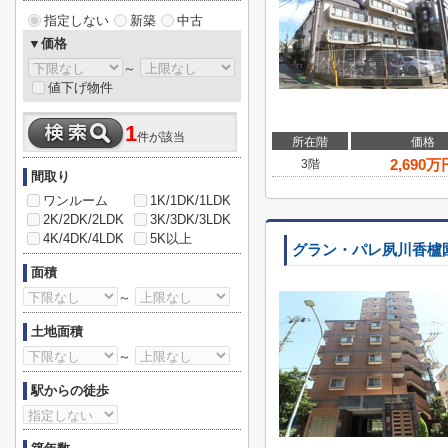
指定しない
新築
中古
▼価格
～
値下げ物件
1
件が該当
所在階
価格
2,690
万
3階
間取り
ワンルーム
1K/1DK/1LDK
2K/2DK/2LDK
3K/3DK/3LDK
4K/4DK/4LDK
5K以上
グラン・パレ夙川香櫨
面積
～
土地面積
～
駅からの徒歩