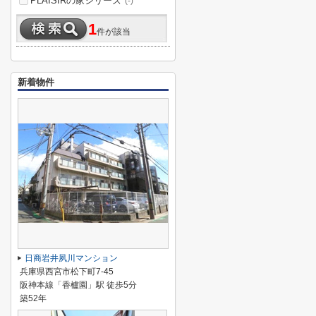
PLAISIRの家シリーズ
(-)
1
件が該当
新着物件
日商岩井夙川マンション
兵庫県西宮市松下町7-45
阪神本線「香櫨園」駅 徒歩5分
築52年