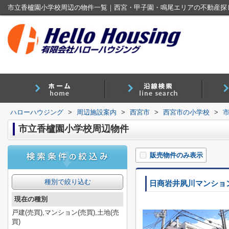
市立香櫨園小学校周辺の物件一覧｜西宮・甲子園・鳴尾エリアの不動産探
ハローハウジング
>
周辺施設案内
>
西宮市
>
西宮市の小学校
>
市立香櫨園小学校周辺物件
販売物件のみ表示
種別で絞り込む
日商岩井夙川マンショ
現在の種別
戸建(売買),マンション(売買),土地(売
買)