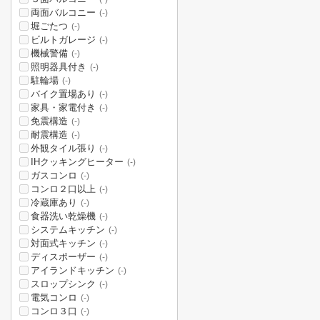
両面バルコニー
(-)
堀ごたつ
(-)
ビルトガレージ
(-)
機械警備
(-)
照明器具付き
(-)
駐輪場
(-)
バイク置場あり
(-)
家具・家電付き
(-)
免震構造
(-)
耐震構造
(-)
外観タイル張り
(-)
IHクッキングヒーター
(-)
ガスコンロ
(-)
コンロ２口以上
(-)
冷蔵庫あり
(-)
食器洗い乾燥機
(-)
システムキッチン
(-)
対面式キッチン
(-)
ディスポーザー
(-)
アイランドキッチン
(-)
スロップシンク
(-)
電気コンロ
(-)
コンロ３口
(-)