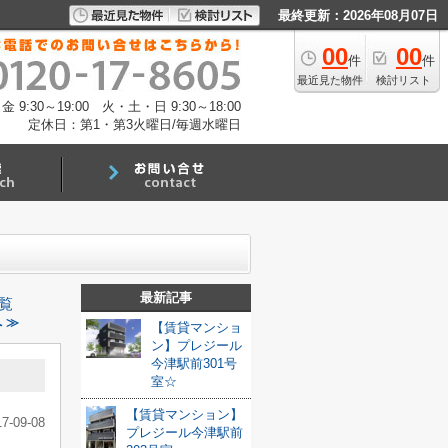
最終更新：2026年08月07日
00
00
件
件
最近見た物件
検討リスト
:30～19:00 火・土・日 9:30～18:00
定休日：第1・第3火曜日/毎週水曜日
最新記事
覧
 ≫
【賃貸マンショ
ン】プレジール
今津駅前301号
室☆
【賃貸マンション】
17-09-08
プレジール今津駅前