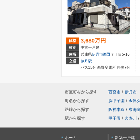
3,680万円
価格
種別
中古一戸建
住所
兵庫県
伊丹市
西野
７丁目5-16
交通
伊丹駅
バス15分 西野変電所 停歩7分
市区町村から探す
西宮市
/
伊丹市
町名から探す
浜甲子園
/
今津
路線から探す
阪神本線
/
東海
駅から探す
甲子園
/
久寿川
/
ホーム
新築一戸建