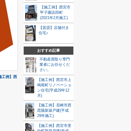
【施工例】西宮市
甲子園浜田町
(2021年2月施工)
【賃貸】店舗付き
住宅♪
おすすめ記事
不動産買取り専門
業者にお任せくだ
さい。
施工例】西
【施工例】西宮市上
鳴尾町リノベーショ
ン住宅(平成29年12
月)
【施工例】尼崎市西
昆陽新築戸建(平成
29年施工)
【施工例】西宮市里
中町新築戸建(平成