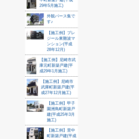
29年5月施工)
外観パース集で
す♪
【施工例】プレ
ジール東難波マ
ンション(平成
28年12月)
【施工例】尼崎市武
庫元町新築戸建(平
成29年1月施工)
【施工例】尼崎市
武庫町新築戸建(平
成27年12月施工)
【施工例】甲子
園洲鳥町新築戸
建(平成25年3月
施工)
【施工例】里中
町新築戸建(平成