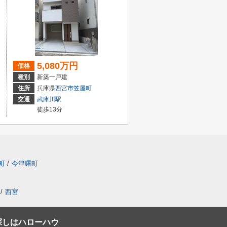
5,080万円
価格
種別
新築一戸建
住所
兵庫県
西宮市
笠屋町
交通
武庫川駅
徒歩13分
町
/
今津曙町
/
西宮
探しはハローハウ