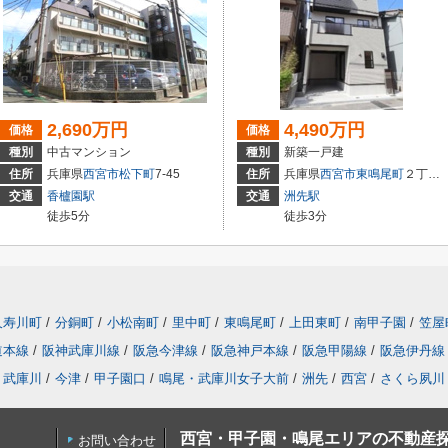
2,690万円
4,490万円
価格
価格
種別
中古マンション
種別
新築一戸建
住所
兵庫県
西宮市
松下町
7-45
住所
兵庫県
西宮市
東鳴尾町
２丁目16-25
交通
香櫨園駅
交通
洲先駅
徒歩5分
徒歩3分
久寿川町
/
分銅町
/
小松南町
/
里中町
/
東鳴尾町
/
上田東町
/
南甲子園
/
笠屋
道本線
/
阪神武庫川線
/
阪急今津線
/
阪急神戸本線
/
阪急甲陽線
/
阪急伊丹線
武庫川
/
今津
/
甲子園口
/
鳴尾・武庫川女子大前
/
洲先
/
西宮
/
さくら夙川
西宮・甲子園・鳴尾エリアの不動産
お問い合わせ