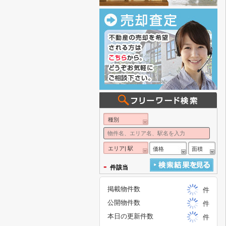
種別
エリア| 駅
価格
面積
-
件該当
掲載物件数
件
公開物件数
件
本日の更新件数
件