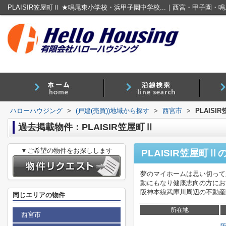
ハローハウジング
>
(戸建(売買))地域から探す
>
西宮市
>
PLAISI
過去掲載物件：PLAISIR笠屋町Ⅱ
▼ご希望の物件をお探しします
PLAISIR笠屋町Ⅱ
夢のマイホームは思い切って
動にもなり健康志向の方にお
阪神本線武庫川周辺の不動産
同じエリアの物件
所在地
西宮市