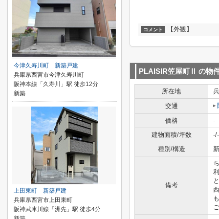
【外観】
コメント
今津久寿川町 新築戸建
PLAISIR笠屋町Ⅱ
の物
兵庫県西宮市今津久寿川町
阪神本線「久寿川」駅 徒歩12分
所在地
新築
交通
価格
-
建物面積/坪数
-/-
種別/構造
新
備考
上田東町 新築戸建
兵庫県西宮市上田東町
ご
阪神武庫川線「洲先」駅 徒歩4分
新築