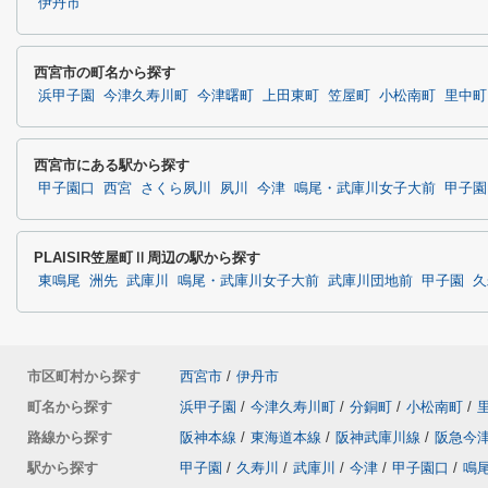
伊丹市
西宮市の町名から探す
浜甲子園
今津久寿川町
今津曙町
上田東町
笠屋町
小松南町
里中町
西宮市にある駅から探す
甲子園口
西宮
さくら夙川
夙川
今津
鳴尾・武庫川女子大前
甲子園
PLAISIR笠屋町Ⅱ周辺の駅から探す
東鳴尾
洲先
武庫川
鳴尾・武庫川女子大前
武庫川団地前
甲子園
久
市区町村から探す
西宮市
/
伊丹市
町名から探す
浜甲子園
/
今津久寿川町
/
分銅町
/
小松南町
/
路線から探す
阪神本線
/
東海道本線
/
阪神武庫川線
/
阪急今
駅から探す
甲子園
/
久寿川
/
武庫川
/
今津
/
甲子園口
/
鳴