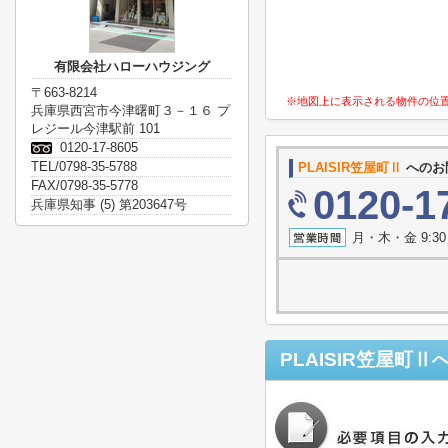
有限会社ハローハウジング
〒663-8214
※地図上に表示される物件の位
兵庫県西宮市今津曙町３－１６ プ
レジール今津駅前 101
0120-17-8605
TEL/0798-35-5788
PLAISIR笠屋町Ⅱ
へのお
FAX/0798-35-5778
0120-1
兵庫県知事 (5) 第203647号
月・木・金 9:3
PLAISIR笠屋町Ⅱ