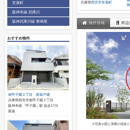
兵庫県
西宮市
笠屋町
笠屋町
阪神本線 武庫川
阪神武庫川線 東鳴尾
物件情報
周辺
おすすめ物件
南甲子園２丁目 新築戸建
兵庫県西宮市南甲子園２丁目
阪神本線「甲子園」駅 徒歩17分
新築
※写真や図と実際の現状と