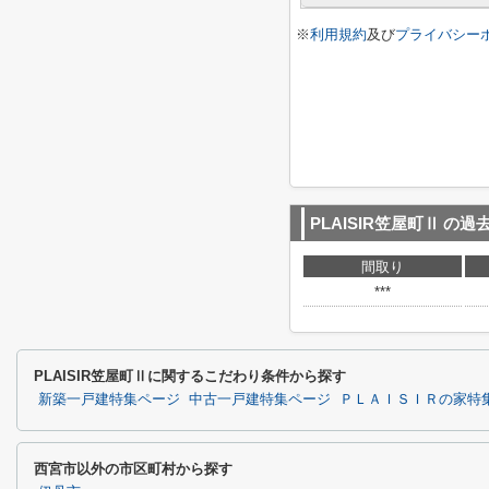
※
利用規約
及び
プライバシー
PLAISIR笠屋町Ⅱ
の過
間取り
***
PLAISIR笠屋町Ⅱに関するこだわり条件から探す
新築一戸建特集ページ
中古一戸建特集ページ
ＰＬＡＩＳＩＲの家特
西宮市以外の市区町村から探す