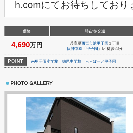
h.comにてお待ちしており
価格
所在地/交通
4,690
兵庫県
西宮市
浜甲子園
１丁目
万円
阪神本線
「
甲子園
」駅 徒歩23分
POINT
南甲子園小学校
鳴尾中学校
ららぽーと甲子園
PHOTO GALLERY