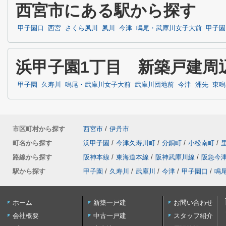
西宮市にある駅から探す
甲子園口
西宮
さくら夙川
夙川
今津
鳴尾・武庫川女子大前
甲子園
浜甲子園1丁目 新築戸建周
甲子園
久寿川
鳴尾・武庫川女子大前
武庫川団地前
今津
洲先
東鳴
市区町村から探す
西宮市
/
伊丹市
町名から探す
浜甲子園
/
今津久寿川町
/
分銅町
/
小松南町
/
路線から探す
阪神本線
/
東海道本線
/
阪神武庫川線
/
阪急今
駅から探す
甲子園
/
久寿川
/
武庫川
/
今津
/
甲子園口
/
鳴
ホーム
新築一戸建
お問い合わせ
会社概要
中古一戸建
スタッフ紹介