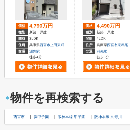
4,790万円
4,490万円
価格
価格
種別
新築一戸建
種別
新築一戸建
間取
3LDK
間取
4LDK
住所
兵庫県
西宮市
上田東町
住所
兵庫県
西宮市
東鳴尾町
交通
洲先駅
交通
洲先駅
徒歩4分
徒歩3分
物件を再検索する
西宮市
浜甲子園
阪神本線 甲子園
阪神本線 久寿川