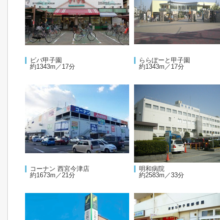
ビバ甲子園
ららぽーと甲子園
約1343m／17分
約1343m／17分
コーナン 西宮今津店
明和病院
約1673m／21分
約2583m／33分