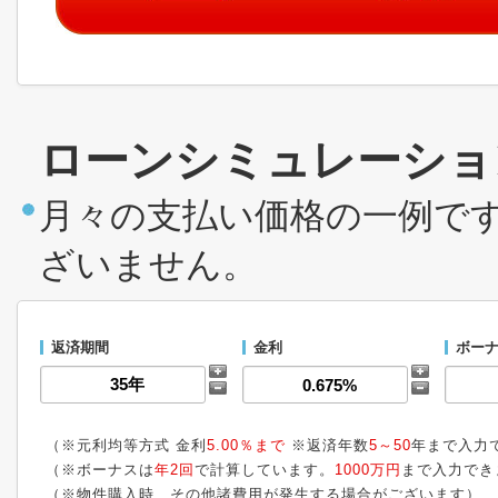
ローンシミュレーショ
月々の支払い価格の一例で
ざいません。
返済期間
金利
ボーナ
（※元利均等方式 金利
5.00％まで
※返済年数
5～50
年まで入力
（※ボーナスは
年2回
で計算しています。
1000万円
まで入力でき
（※物件購入時、その他諸費用が発生する場合がございます）