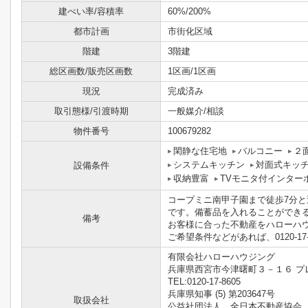
建ぺい率/容積率
60%/200%
都市計画
市街化区域
階建
3階建
総区画数/販売区画数
1区画/1区画
現況
完成済み
取引態様/引渡時期
一般媒介/相談
物件番号
100679282
閑静な住宅地
バルコニー
２
システムキッチン
対面式キッ
設備条件
収納豊富
TVモニタ付インター
コープミニ南甲子園まで徒歩7分と
です。備蓄品を入れることができ
備考
お客様に合った不動産をハローハ
ご希望条件などがあれば、0120-1
有限会社ハローハウジング
兵庫県西宮市今津曙町３－１６ プレ
TEL:0120-17-8605
兵庫県知事 (5) 第203647号
取扱会社
公益社団法人 全日本不動産協会