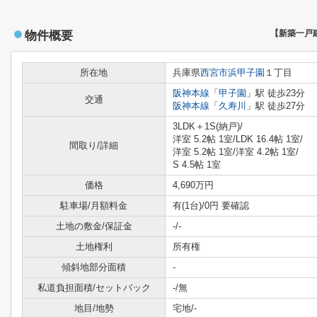
物件概要
【新築一戸
所在地
兵庫県
西宮市
浜甲子園
１丁目
阪神本線
「
甲子園
」駅 徒歩23分
交通
阪神本線
「
久寿川
」駅 徒歩27分
3LDK＋1S(納戸)/
洋室 5.2帖 1室
/
LDK 16.4帖 1室
/
間取り/詳細
洋室 5.2帖 1室
/
洋室 4.2帖 1室
/
S 4.5帖 1室
価格
4,690万円
駐車場/月額料金
有(1台)/0円 要確認
土地の敷金/保証金
-/-
土地権利
所有権
傾斜地部分面積
-
私道負担面積/セットバック
-/無
地目/地勢
宅地/-