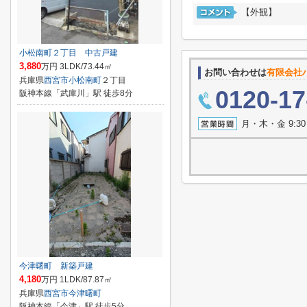
【外観】
小松南町２丁目 中古戸建
3,880
万円 3LDK/73.44㎡
お問い合わせは
有限会社
兵庫県
西宮市
小松南町
２丁目
0120-17
阪神本線「武庫川」駅 徒歩8分
月・木・金 9:3
今津曙町 新築戸建
4,180
万円 1LDK/87.87㎡
兵庫県
西宮市
今津曙町
阪神本線「今津」駅 徒歩5分