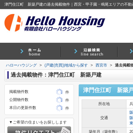
津門住江町 新築戸建の過去掲載物件｜西宮・甲子園・鳴尾エリアの不動
ハローハウジング
>
(戸建(売買))地域から探す
>
西宮市
>
過去掲載
過去掲載物件：津門住江町 新築戸建
津門住江町 新築
掲載物件数
件
公開物件数
件
所在地
本日の更新件数
件
交通
▼ご希望の住まいをお探しします
築年月（築年数）
2