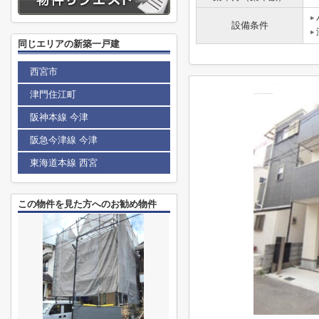
設備条件
同じエリアの新築一戸建
西宮市
津門住江町
阪神本線 今津
阪急今津線 今津
東海道本線 西宮
この物件を見た方へのお勧め物件