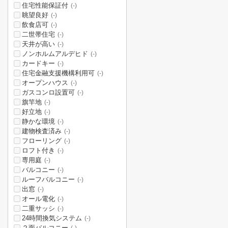
住宅性能保証付
(-)
眺望良好
(-)
飲食店可
(-)
二世帯住宅
(-)
天井が高い
(-)
ノンホルムアルデヒド
(-)
カードキー
(-)
住宅金融支援機構利用可
(-)
オープンハウス
(-)
ガスコンロ設置可
(-)
旗竿地
(-)
好立地
(-)
静かな環境
(-)
建物検査済み
(-)
フローリング
(-)
ロフト付き
(-)
専用庭
(-)
バルコニー
(-)
ルーフバルコニー
(-)
出窓
(-)
オール電化
(-)
二重サッシ
(-)
24時間換気システム
(-)
２面バルコニー