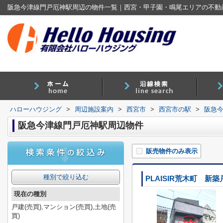
阪急今津線門戸厄神駅周辺の物件一覧｜西宮・甲子園・鳴尾エリアの不動
ハローハウジング
>
周辺施設案内
>
西宮市
>
西宮市の駅
>
阪急
阪急今津線門戸厄神駅周辺物件
販売物件のみ表示
種別で絞り込む
PLAISIR荒木町 新築
現在の種別
戸建(売買),マンション(売買),土地(売
買)