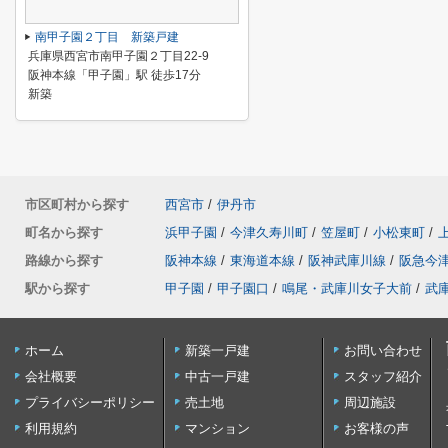
南甲子園２丁目 新築戸建
兵庫県西宮市南甲子園２丁目22-9
阪神本線「甲子園」駅 徒歩17分
新築
市区町村から探す
西宮市
/
伊丹市
町名から探す
浜甲子園
/
今津久寿川町
/
笠屋町
/
小松東町
/
路線から探す
阪神本線
/
東海道本線
/
阪神武庫川線
/
阪急今
駅から探す
甲子園
/
甲子園口
/
鳴尾・武庫川女子大前
/
武
ホーム
新築一戸建
お問い合わせ
会社概要
中古一戸建
スタッフ紹介
プライバシーポリシー
売土地
周辺施設
利用規約
マンション
お客様の声