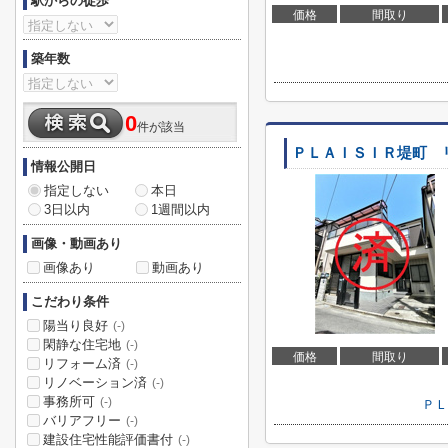
駅からの徒歩
価格
間取り
築年数
0
件が該当
ＰＬＡＩＳＩＲ堤町 
情報公開日
指定しない
本日
3日以内
1週間以内
画像・動画あり
画像あり
動画あり
こだわり条件
陽当り良好
(-)
閑静な住宅地
(-)
価格
間取り
リフォーム済
(-)
リノベーション済
(-)
事務所可
(-)
ＰＬ
バリアフリー
(-)
建設住宅性能評価書付
(-)