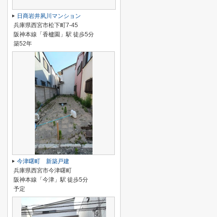
日商岩井夙川マンション
兵庫県西宮市松下町7-45
阪神本線「香櫨園」駅 徒歩5分
築52年
今津曙町 新築戸建
兵庫県西宮市今津曙町
阪神本線「今津」駅 徒歩5分
予定