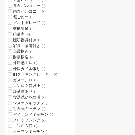
(-)
３面バルコニー
(-)
両面バルコニー
(-)
堀ごたつ
(-)
ビルトガレージ
(-)
機械警備
(-)
給湯室
(-)
照明器具付き
(-)
家具・家電付き
(-)
免震構造
(-)
耐震構造
(-)
外断熱工法
(-)
外観タイル張り
(-)
IHクッキングヒーター
(-)
ガスコンロ
(-)
コンロ２口以上
(-)
冷蔵庫あり
(-)
食器洗い乾燥機
(-)
システムキッチン
(-)
対面式キッチン
(-)
アイランドキッチン
(-)
スロップシンク
(-)
コンロ３口
(-)
オープンキッチン
(-)