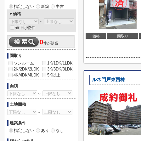
指定しない
新築
中古
▼価格
～
値下げ物件
価格
間取り
0
件が該当
間取り
ワンルーム
1K/1DK/1LDK
2K/2DK/2LDK
3K/3DK/3LDK
4K/4DK/4LDK
5K以上
ルネ門戸東西棟
面積
～
土地面積
～
建築条件
指定しない
あり
なし