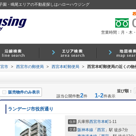
子園・鳴尾エリアの不動産探しはハローハウジング
営業時間：月・木・金 9
西宮市
>
西宮市の郵便局
>
西宮本町郵便局
>
西宮本町郵便局の近くの物
並び順：
販売物件のみ表示
2
1-2
該当公開件数
件
件表示
ランデージ市役所通り
兵庫県
西宮市
本町
1-11
住所
交通
阪神本線
「
西宮
」駅 徒歩7分