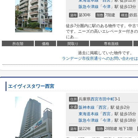
東海道本線
「
西宮
」駅 徒歩12分
阪急今津線
「
今津
」駅 徒歩13分
築30年
7階建
鉄筋
築年
階数
構造
徒歩7分圏内に駅のある物件です。中古
です。ニーズの高いエレベーター付きの
にあ...
所在階
価格
間取り
専有面積
過去に掲載していた物件です。
ランデージ市役所通りへのお問い合わせは
エイヴィスタワー西宮
兵庫県
西宮市
田中町
3-1
住所
交通
阪神本線
「
西宮
」駅 徒歩2分
東海道本線
「
西宮
」駅 徒歩15分
阪急今津線
「
今津
」駅 徒歩18分
築22年
28階建 地下1階
築年
階数