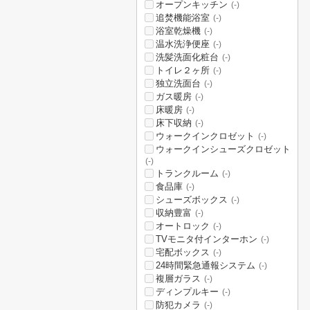
オープンキッチン
(-)
追焚機能浴室
(-)
浴室乾燥機
(-)
温水洗浄便座
(-)
洗髪洗面化粧台
(-)
トイレ２ヶ所
(-)
独立洗面台
(-)
ガス暖房
(-)
床暖房
(-)
床下収納
(-)
ウォークインクロゼット
(-)
ウォークインシューズクロゼット
(-)
トランクルーム
(-)
食品庫
(-)
シューズボックス
(-)
収納豊富
(-)
オートロック
(-)
TVモニタ付インターホン
(-)
宅配ボックス
(-)
24時間緊急通報システム
(-)
複層ガラス
(-)
ディンプルキー
(-)
防犯カメラ
(-)