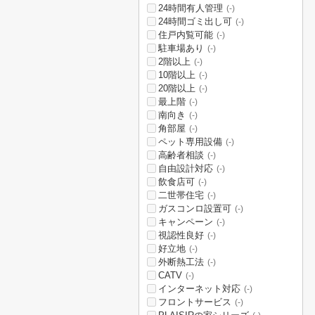
24時間有人管理
(-)
24時間ゴミ出し可
(-)
住戸内覧可能
(-)
駐車場あり
(-)
2階以上
(-)
10階以上
(-)
20階以上
(-)
最上階
(-)
南向き
(-)
角部屋
(-)
ペット専用設備
(-)
高齢者相談
(-)
自由設計対応
(-)
飲食店可
(-)
二世帯住宅
(-)
ガスコンロ設置可
(-)
キャンペーン
(-)
視認性良好
(-)
好立地
(-)
外断熱工法
(-)
CATV
(-)
インターネット対応
(-)
フロントサービス
(-)