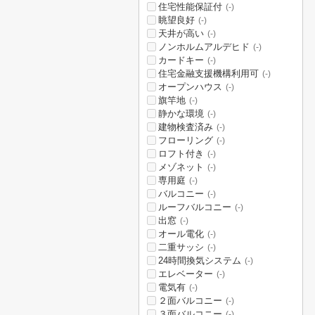
住宅性能保証付
(-)
眺望良好
(-)
天井が高い
(-)
ノンホルムアルデヒド
(-)
カードキー
(-)
住宅金融支援機構利用可
(-)
オープンハウス
(-)
旗竿地
(-)
静かな環境
(-)
建物検査済み
(-)
フローリング
(-)
ロフト付き
(-)
メゾネット
(-)
専用庭
(-)
バルコニー
(-)
ルーフバルコニー
(-)
出窓
(-)
オール電化
(-)
二重サッシ
(-)
24時間換気システム
(-)
エレベーター
(-)
電気有
(-)
２面バルコニー
(-)
３面バルコニー
(-)