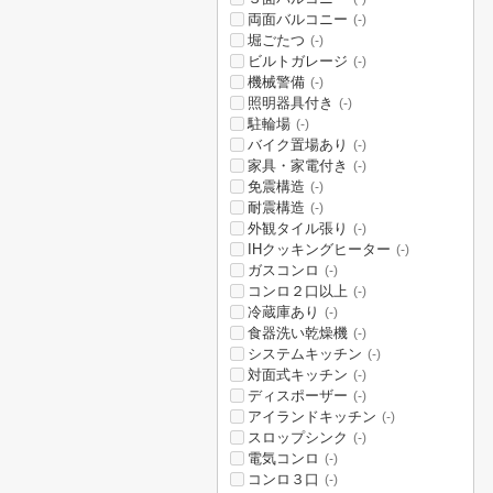
両面バルコニー
(-)
堀ごたつ
(-)
ビルトガレージ
(-)
機械警備
(-)
照明器具付き
(-)
駐輪場
(-)
バイク置場あり
(-)
家具・家電付き
(-)
免震構造
(-)
耐震構造
(-)
外観タイル張り
(-)
IHクッキングヒーター
(-)
ガスコンロ
(-)
コンロ２口以上
(-)
冷蔵庫あり
(-)
食器洗い乾燥機
(-)
システムキッチン
(-)
対面式キッチン
(-)
ディスポーザー
(-)
アイランドキッチン
(-)
スロップシンク
(-)
電気コンロ
(-)
コンロ３口
(-)