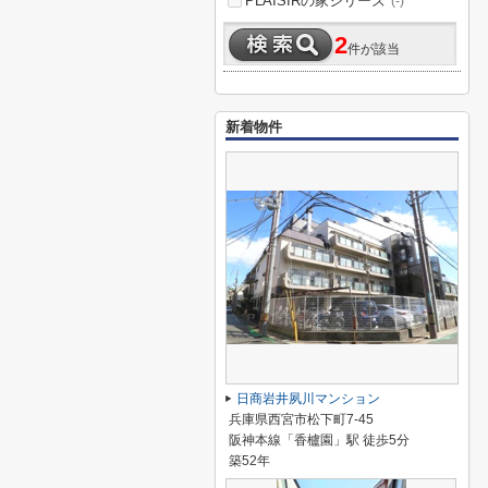
PLAISIRの家シリーズ
(-)
2
件が該当
新着物件
日商岩井夙川マンション
兵庫県西宮市松下町7-45
阪神本線「香櫨園」駅 徒歩5分
築52年