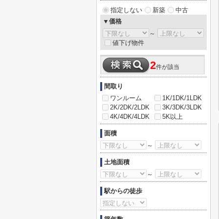
指定しない
新築
中古
▼価格
～
値下げ物件
2
件が該当
間取り
ワンルーム
1K/1DK/1LDK
2K/2DK/2LDK
3K/3DK/3LDK
4K/4DK/4LDK
5K以上
面積
～
土地面積
～
駅からの徒歩