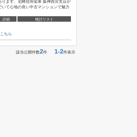
あります。尼崎信用金庫 阪神西宮支店が
んでいて心地の良い中古マンションで魅力
詳細
検討リスト
こちら
2
1-2
該当公開件数
件
件表示