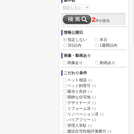
築年数
2
件が該当
情報公開日
指定しない
本日
3日以内
1週間以内
画像・動画あり
画像あり
動画あり
こだわり条件
ペット相談
(-)
ペット飼育可
(-)
陽当り良好
(-)
閑静な住宅地
(-)
デザイナーズ
(-)
リフォーム済
(-)
リノベーション済
(-)
バリアフリー
(-)
管理人常駐
(-)
建設住宅性能評価書付
(-)