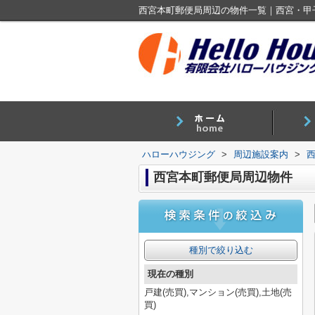
西宮本町郵便局周辺の物件一覧｜西宮・甲
ハローハウジング
>
周辺施設案内
>
西宮本町郵便局周辺物件
種別で絞り込む
現在の種別
戸建(売買),マンション(売買),土地(売
買)