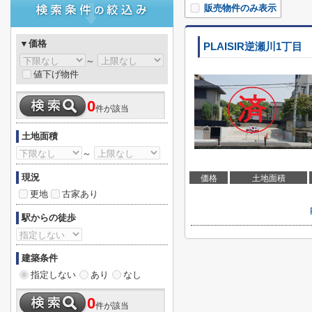
販売物件のみ表示
▼価格
PLAISIR逆瀬川1丁目
～
値下げ物件
0
件が該当
土地面積
～
現況
価格
土地面積
更地
古家あり
駅からの徒歩
建築条件
指定しない
あり
なし
0
件が該当