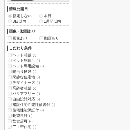
情報公開日
指定しない
本日
3日以内
1週間以内
画像・動画あり
画像あり
動画あり
こだわり条件
ペット相談
(-)
ペット飼育可
(-)
ペット専用設備
(-)
陽当り良好
(-)
閑静な住宅地
(-)
デザイナーズ
(-)
高齢者相談
(-)
バリアフリー
(-)
自由設計対応
(-)
建設住宅性能評価書付
(-)
住宅性能保証付
(-)
眺望良好
(-)
飲食店可
(-)
二世帯住宅
(-)