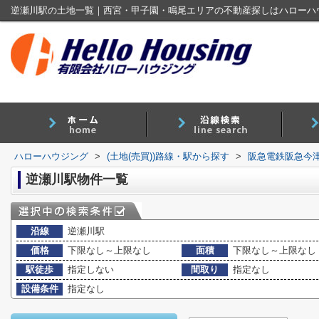
逆瀬川駅の土地一覧｜西宮・甲子園・鳴尾エリアの不動産探しはハローハ
ハローハウジング
>
(土地(売買))路線・駅から探す
>
阪急電鉄阪急今
逆瀬川駅物件一覧
沿線
逆瀬川駅
価格
下限なし～上限なし
面積
下限なし～上限なし
駅徒歩
指定しない
間取り
指定なし
設備条件
指定なし