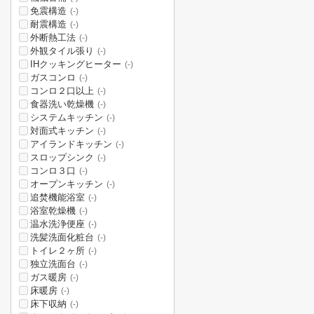
免震構造
(-)
耐震構造
(-)
外断熱工法
(-)
外観タイル張り
(-)
IHクッキングヒーター
(-)
ガスコンロ
(-)
コンロ２口以上
(-)
食器洗い乾燥機
(-)
システムキッチン
(-)
対面式キッチン
(-)
アイランドキッチン
(-)
スロップシンク
(-)
コンロ３口
(-)
オープンキッチン
(-)
追焚機能浴室
(-)
浴室乾燥機
(-)
温水洗浄便座
(-)
洗髪洗面化粧台
(-)
トイレ２ヶ所
(-)
独立洗面台
(-)
ガス暖房
(-)
床暖房
(-)
床下収納
(-)