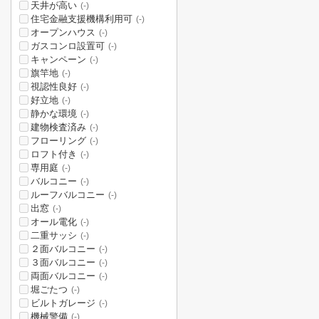
天井が高い
(-)
住宅金融支援機構利用可
(-)
オープンハウス
(-)
ガスコンロ設置可
(-)
キャンペーン
(-)
旗竿地
(-)
視認性良好
(-)
好立地
(-)
静かな環境
(-)
建物検査済み
(-)
フローリング
(-)
ロフト付き
(-)
専用庭
(-)
バルコニー
(-)
ルーフバルコニー
(-)
出窓
(-)
オール電化
(-)
二重サッシ
(-)
２面バルコニー
(-)
３面バルコニー
(-)
両面バルコニー
(-)
堀ごたつ
(-)
ビルトガレージ
(-)
機械警備
(-)