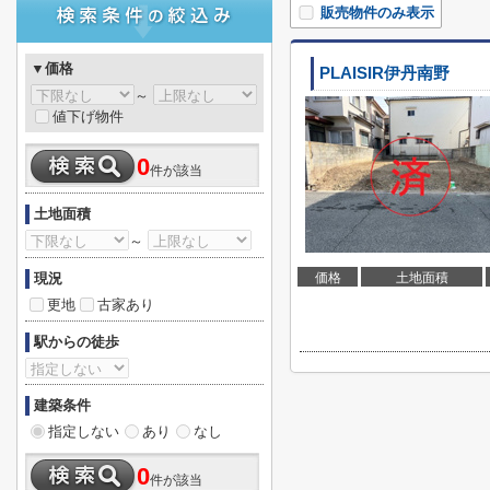
販売物件のみ表示
▼価格
PLAISIR伊丹南野
～
値下げ物件
0
件が該当
土地面積
～
現況
価格
土地面積
更地
古家あり
駅からの徒歩
建築条件
指定しない
あり
なし
0
件が該当