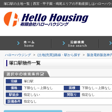
塚口駅の土地一覧｜西宮・甲子園・鳴尾エリアの不動産探しはハローハウ
ハローハウジング
>
(土地(売買))路線・駅から探す
>
阪急電鉄阪急神
塚口駅物件一覧
沿線
塚口駅
価格
下限なし～上限なし
面積
下限なし～上限なし
駅徒歩
指定しない
間取り
指定なし
設備条件
指定なし