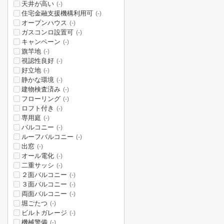
天井が高い
(-)
住宅金融支援機構利用可
(-)
オープンハウス
(-)
ガスコンロ設置可
(-)
キャンペーン
(-)
旗竿地
(-)
視認性良好
(-)
好立地
(-)
静かな環境
(-)
建物検査済み
(-)
フローリング
(-)
ロフト付き
(-)
専用庭
(-)
バルコニー
(-)
ルーフバルコニー
(-)
出窓
(-)
オール電化
(-)
二重サッシ
(-)
２面バルコニー
(-)
３面バルコニー
(-)
両面バルコニー
(-)
堀ごたつ
(-)
ビルトガレージ
(-)
機械警備
(-)