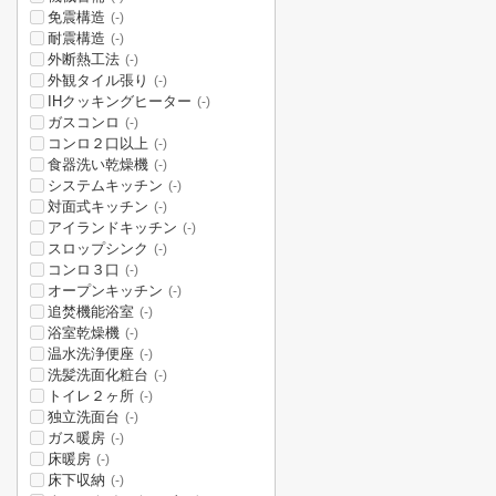
免震構造
(-)
耐震構造
(-)
外断熱工法
(-)
外観タイル張り
(-)
IHクッキングヒーター
(-)
ガスコンロ
(-)
コンロ２口以上
(-)
食器洗い乾燥機
(-)
システムキッチン
(-)
対面式キッチン
(-)
アイランドキッチン
(-)
スロップシンク
(-)
コンロ３口
(-)
オープンキッチン
(-)
追焚機能浴室
(-)
浴室乾燥機
(-)
温水洗浄便座
(-)
洗髪洗面化粧台
(-)
トイレ２ヶ所
(-)
独立洗面台
(-)
ガス暖房
(-)
床暖房
(-)
床下収納
(-)