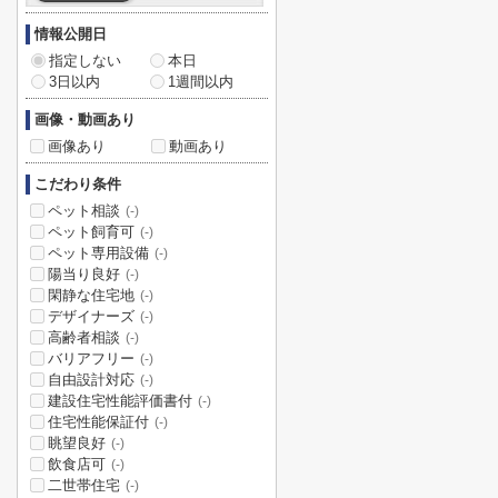
情報公開日
指定しない
本日
3日以内
1週間以内
画像・動画あり
画像あり
動画あり
こだわり条件
ペット相談
(-)
ペット飼育可
(-)
ペット専用設備
(-)
陽当り良好
(-)
閑静な住宅地
(-)
デザイナーズ
(-)
高齢者相談
(-)
バリアフリー
(-)
自由設計対応
(-)
建設住宅性能評価書付
(-)
住宅性能保証付
(-)
眺望良好
(-)
飲食店可
(-)
二世帯住宅
(-)