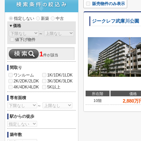
販売物件のみ表示
指定しない
新築
中古
ジークレフ武庫川公園
▼価格
～
値下げ物件
1
件が該当
間取り
ワンルーム
1K/1DK/1LDK
2K/2DK/2LDK
3K/3DK/3LDK
4K/4DK/4LDK
5K以上
所在階
価格
専有面積
2,880
万
10階
～
駅からの徒歩
築年数