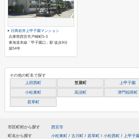
日商岩井上甲子園マンション
兵庫県西宮市戸崎町5-3
東海道本線「甲子園口」駅 徒歩9分
築54年
その他の町名で探す
上田西町
笠屋町
上甲子園
小松東町
高須町
津門稲荷町
若草町
市区町村から探す
西宮市
町名から探す
小松東町
/
古川町
/
若草町
/
小松西町
/
上甲子