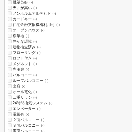
眺望良好
(-)
天井が高い
(-)
ノンホルムアルデヒド
(-)
カードキー
(-)
住宅金融支援機構利用可
(-)
オープンハウス
(-)
旗竿地
(-)
静かな環境
(-)
建物検査済み
(-)
フローリング
(-)
ロフト付き
(-)
メゾネット
(-)
専用庭
(-)
バルコニー
(-)
ルーフバルコニー
(-)
出窓
(-)
オール電化
(-)
二重サッシ
(-)
24時間換気システム
(-)
エレベーター
(-)
電気有
(-)
２面バルコニー
(-)
３面バルコニー
(-)
両面バルコニー
(-)