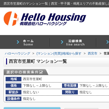
西宮市笠屋町のマンション一覧｜西宮・甲子園・鳴尾エリアの不動産探し
ハローハウジング
>
(マンション(売買))地域から探す
>
西宮市
>
笠
西宮市笠屋町 マンション一覧
地域
西宮市笠屋町
価格
下限なし～上限なし
専有面積
下限なし～上限なし
駅徒歩
指定しない
間取り
指定なし
設備条件
指定なし