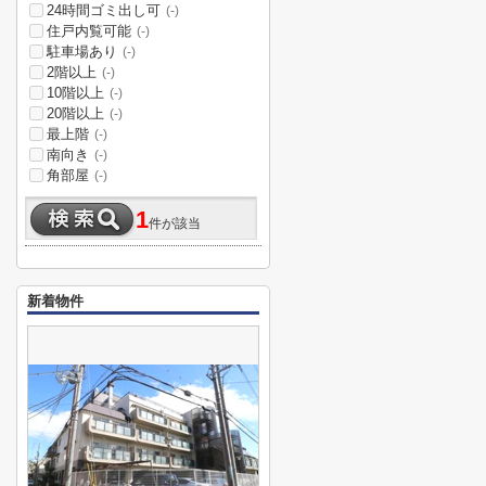
24時間ゴミ出し可
(-)
住戸内覧可能
(-)
駐車場あり
(-)
2階以上
(-)
10階以上
(-)
20階以上
(-)
最上階
(-)
南向き
(-)
角部屋
(-)
1
件が該当
新着物件