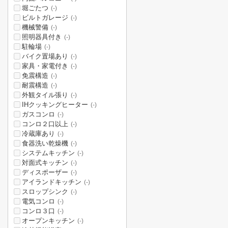
堀ごたつ
(-)
ビルトガレージ
(-)
機械警備
(-)
照明器具付き
(-)
駐輪場
(-)
バイク置場あり
(-)
家具・家電付き
(-)
免震構造
(-)
耐震構造
(-)
外観タイル張り
(-)
IHクッキングヒーター
(-)
ガスコンロ
(-)
コンロ２口以上
(-)
冷蔵庫あり
(-)
食器洗い乾燥機
(-)
システムキッチン
(-)
対面式キッチン
(-)
ディスポーザー
(-)
アイランドキッチン
(-)
スロップシンク
(-)
電気コンロ
(-)
コンロ３口
(-)
オープンキッチン
(-)