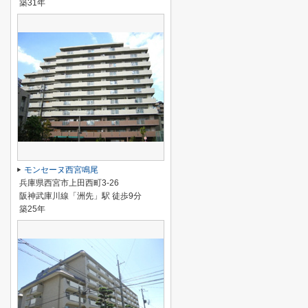
築31年
モンセーヌ西宮鳴尾
兵庫県西宮市上田西町3-26
阪神武庫川線「洲先」駅 徒歩9分
築25年