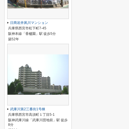
日商岩井夙川マンション
兵庫県西宮市松下町7-45
阪神本線「香櫨園」駅 徒歩5分
築52年
武庫川第2三番街1号棟
兵庫県西宮市高須町１丁目5-1
阪神武庫川線「武庫川団地前」駅 徒歩
8分