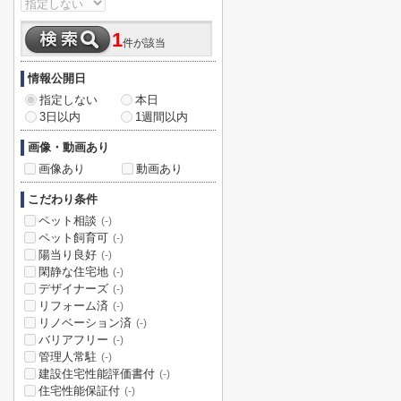
1
件が該当
情報公開日
指定しない
本日
3日以内
1週間以内
画像・動画あり
画像あり
動画あり
こだわり条件
ペット相談
(-)
ペット飼育可
(-)
陽当り良好
(-)
閑静な住宅地
(-)
デザイナーズ
(-)
リフォーム済
(-)
リノベーション済
(-)
バリアフリー
(-)
管理人常駐
(-)
建設住宅性能評価書付
(-)
住宅性能保証付
(-)