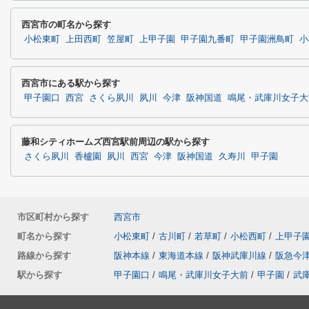
西宮市の町名から探す
小松東町
上田西町
笠屋町
上甲子園
甲子園九番町
甲子園洲鳥町
小
西宮市にある駅から探す
甲子園口
西宮
さくら夙川
夙川
今津
阪神国道
鳴尾・武庫川女子大
藤和シティホームズ西宮駅前周辺の駅から探す
さくら夙川
香櫨園
夙川
西宮
今津
阪神国道
久寿川
甲子園
市区町村から探す
西宮市
町名から探す
小松東町
/
古川町
/
若草町
/
小松西町
/
上甲子
路線から探す
阪神本線
/
東海道本線
/
阪神武庫川線
/
阪急今
駅から探す
甲子園口
/
鳴尾・武庫川女子大前
/
甲子園
/
武