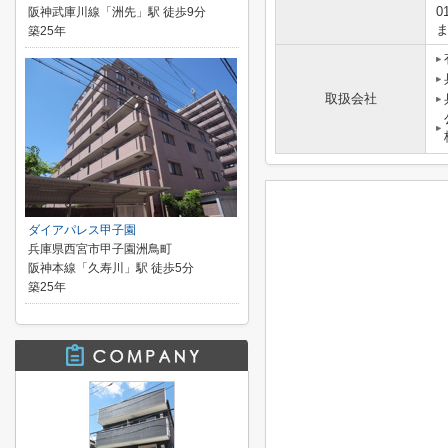
0
阪神武庫川線「洲先」駅 徒歩9分
築25年
取扱会社
ダイアパレス甲子園
兵庫県西宮市甲子園洲鳥町
阪神本線「久寿川」駅 徒歩5分
築25年