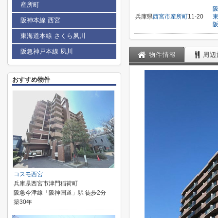
産所町
兵庫県
西宮市
産所町
11-20
阪神本線 西宮
東海道本線 さくら夙川
阪急神戸本線 夙川
物件情報
周辺
おすすめ物件
コスモ西宮
兵庫県西宮市津門稲荷町
阪急今津線「阪神国道」駅 徒歩2分
築30年