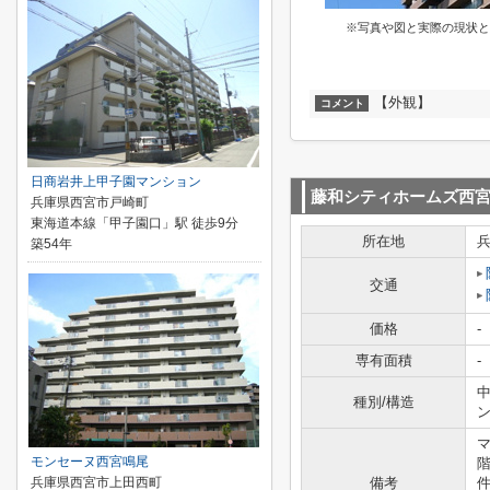
※写真や図と実際の現状と
【外観】
コメント
日商岩井上甲子園マンション
藤和シティホームズ西
兵庫県西宮市戸崎町
東海道本線「甲子園口」駅 徒歩9分
所在地
築54年
交通
価格
-
専有面積
-
中
種別/構造
モンセーヌ西宮鳴尾
兵庫県西宮市上田西町
備考