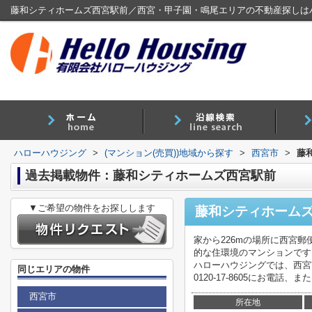
藤和シティホームズ西宮駅前／西宮・甲子園・鳴尾エリアの不動産探しは
ハローハウジング
>
(マンション(売買))地域から探す
>
西宮市
>
藤
過去掲載物件：藤和シティホームズ西宮駅前
▼ご希望の物件をお探しします
藤和シティホーム
家から226mの場所に西宮
的な住環境のマンションです
ハローハウジングでは、西宮
同じエリアの物件
0120-17-8605にお電話、ま
西宮市
所在地